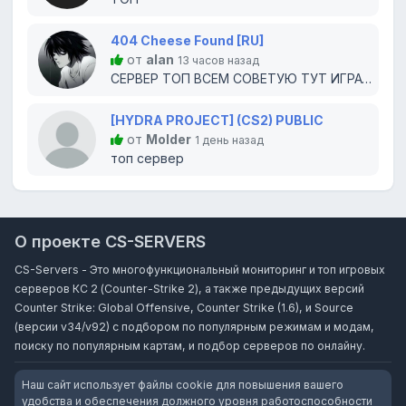
404 Cheese Found [RU]
от
alan
13 часов назад
СЕРВЕР ТОП ВСЕМ СОВЕТУЮ ТУТ ИГРАТЬ
[HYDRA PROJECT] (CS2) PUBLIC
от
Molder
1 день назад
топ сервер
О проекте CS-SERVERS
CS-Servers - Это многофункциональный мониторинг и топ игровых
серверов КС 2 (Counter-Strike 2), а также предыдущих версий
Counter Strike: Global Offensive, Counter Strike (1.6), и Source
(версии v34/v92) с подбором по популярным режимам и модам,
поиску по популярным картам, и подбор серверов по онлайну.
Наш сайт использует файлы cookie для повышения вашего
удобства и обеспечения должного уровня работоспособности