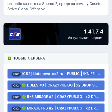
разработанного на Source 2, придя на замену Counter
Strike Global Offensive.
1.41.7.4
Актуальная версия
НОВЫЕ СЕРВЕРА
[CS2] klatchevo-cs2.ru - PUBLIC | !KNIFE !SKINS
CS2
🟢 DUELS #3 | CRAZYPUB.GG | x2 DROP SKINS
CS2
🟢 5x5 MIRAGE #2 | CRAZYPUB.GG | x2 DROP SKINS
CS2
🟢 MIRAGE FPS #2 | CRAZYPUB.GG | x2 DROP SKINS
CS2