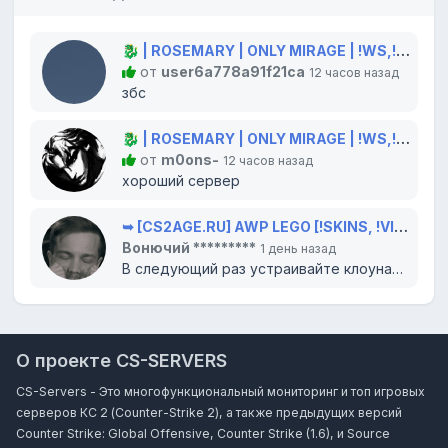
🐉 | ROSEMARY | ONLY MIRAGE | !WS,!GLOVES,!KNIFE 🐲
от
user6a778a91f21ca
12 часов назад
збс
🐉 | ROSEMARY | ONLY MIRAGE | !WS,!GLOVES,!KNIFE 🐲
от
m0ons-
12 часов назад
хороший сервер
➥ [CS2AGE.RU] AWP LEGO [!SKINS, !VIP, !LVL]
Вонючий *********
1 день назад
В следующий раз устраивайте клоунаду в цирке, там вам и место. Всего доброго...
О проекте CS-SERVERS
CS-Servers - Это многофункциональный мониторинг и топ игровых
серверов КС 2 (Counter-Strike 2), а также предыдущих версий
Counter Strike: Global Offensive, Counter Strike (1.6), и Source