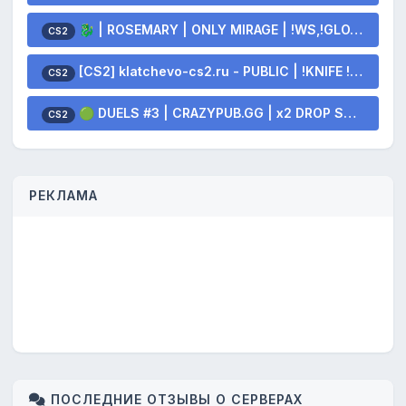
🐉 | ROSEMARY | ONLY MIRAGE | !WS,!GLOVES,!KNIFE 🐲
CS2
[CS2] klatchevo-cs2.ru - PUBLIC | !KNIFE !SKINS
CS2
🟢 DUELS #3 | CRAZYPUB.GG | x2 DROP SKINS
CS2
РЕКЛАМА
ПОСЛЕДНИЕ ОТЗЫВЫ О СЕРВЕРАХ