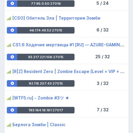
5 / 24
77.95.0.50:27016
[CSO] Обитель Зла | Территория Зомби
6 / 32
46.174.48.52:27015
CS1.6 Ходячие мертвецы #1 [RU] — AZURE-GAMING.RU
25 / 32
83.217.221.106:27015
[R|Z] Resident Zero | Zombie Escape [Level + VIP + CSO]
3 / 32
92.118.207.43:27015
[WTF5.ru] - Zombie #3ツ ★
7 / 32
193.164.16.161:27017
Берлога Зомби | Classic