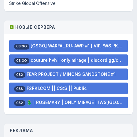
Strike Global Offensive.
НОВЫЕ СЕРВЕРА
[CSGO] WARFAL.RU: AWP #1 [!VIP, !WS, !KNIFE, !GLOVES]
CS:GO
couture hvh | only mirage | discord.gg/couturehvh
CS:GO
FEAR PROJECT / MINONS SANDSTONE #1
CS2
F2PKI.COM || CS:S || Public
CSS
🐉 | ROSEMARY | ONLY MIRAGE | !WS,!GLOVES,!KNIFE 💫
CS2
РЕКЛАМА