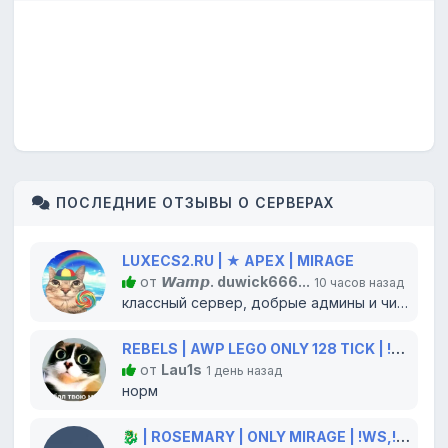
ПОСЛЕДНИЕ ОТЗЫВЫ О СЕРВЕРАХ
LUXECS2.RU | ★ APEX | MIRAGE
от
𝙒𝙖𝙢𝙥. duwick666...
10 часов назад
классный сервер, добрые админы и читеров нет!) ставлю лосяру серверу...
REBELS | AWP LEGO ONLY 128 TICK | !WS !GLOVES !KNIFE
от
Lau1s
1 день назад
норм
🐉 | ROSEMARY | ONLY MIRAGE | !WS,!GLOVES,!KNIFE 💫