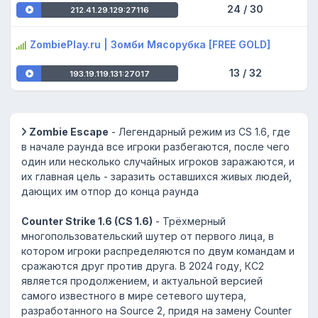
24 / 30
212.41.29.129:27116
ZombiePlay.ru | Зoмби Mяcopyбкa [FREE GOLD]
13 / 32
193.19.119.131:27017
Zombie Escape
- Легендарный режим из CS 1.6, где
в начале раунда все игроки разбегаются, после чего
один или несколько случайных игроков заражаются, и
их главная цель - заразить оставшихся живых людей,
дающих им отпор до конца раунда
Counter Strike 1.6 (CS 1.6)
- Трёхмерный
многопользовательский шутер от первого лица, в
котором игроки распределяются по двум командам и
сражаются друг против друга. В 2024 году, КС2
является продолжением, и актуальной версией
самого известного в мире сетевого шутера,
разработанного на Source 2, придя на замену Counter