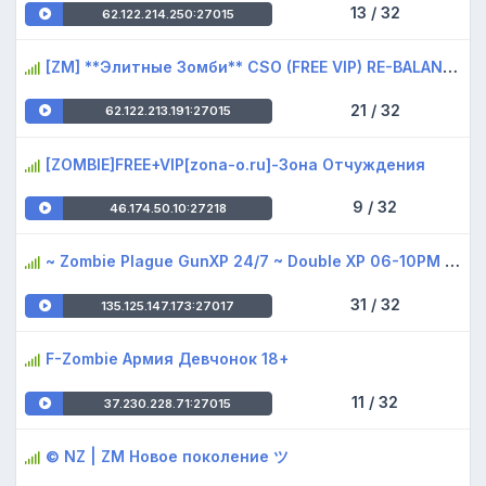
13 / 32
62.122.214.250:27015
[ZM] **Элитныe Зoмби** CSO (FREE VIP) RE-BALANCE
21 / 32
62.122.213.191:27015
[ZOMBIE]FREE+VIP[zona-o.ru]-Зона Отчуждения
9 / 32
46.174.50.10:27218
~ Zombie Plague GunXP 24/7 ~ Double XP 06-10PM EET
31 / 32
135.125.147.173:27017
F-Zombie Армия Девчонок 18+
11 / 32
37.230.228.71:27015
© NZ | ZM Новое поколение ツ