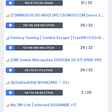
31 / 32
194.87.131.50:25565
[ZOMBIES]+[CSO MOD] [#1] CSOMOD.COM [since 2012]
28 / 32
135.125.249.130:27015
Fantasy Gaming | Zombie Escape | FreeVIP+CSO+Events
29 / 32
131.196.196.196:27020
[ZM] Зомби Мясорубка [ОБНОВА 26.07] [FREE VIP]
26 / 32
46.174.51.172:27015
亗{ZmDeatH}亗 BIOHAZARD .*. 22+
2 / 20
46.174.48.48:27236
My ZM-Life | Infected DUSHANBE +17