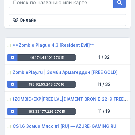
Онлайн
**Zombie Plague 4.3 [Resident Evil]**
1 / 32
46.174.48.101:27015
ZombiePlay.ru | Зoмби Apмaгeддoн [FREE GOLD]
11 / 32
195.62.53.245:27016
{ZOMBIE+EXP|FREE LVL|DIAMENT BRONIE|22-9 FREEVIP}{1shot2kill.pl}
11 / 19
193.33.177.226:27015
CS1.6 Зомби Мясо #1 [RU] — AZURE-GAMING.RU