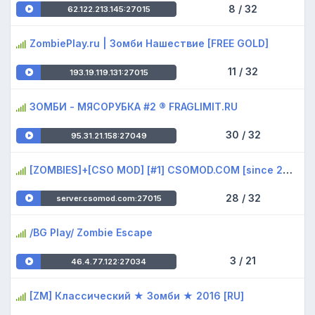
8 / 32
62.122.213.145:27015
ZombiePlay.ru | Зoмби Haшecтвиe [FREE GOLD]
11 / 32
193.19.119.131:27015
ЗОМБИ - МЯСОРУБКА #2 ® FRAGLIMIT.RU
30 / 32
95.31.21.158:27049
[ZOMBIES]+[CSO MOD] [#1] CSOMOD.COM [since 2012]
28 / 32
server.csomod.com:27015
/BG Play/ Zombie Escape
3 / 21
46.4.77.122:27034
[ZM] Классический ★ Зомби ★ 2016 [RU]