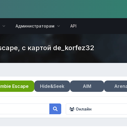
Администраторам
API
scape, с картой de_korfez32
mbie Escape
Hide&Seek
AIM
Aren
Онлайн