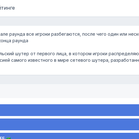
йтинге
чале раунда все игроки разбегаются, после чего один или неск
конца раунда
ьский шутер от первого лица, в котором игроки распределяют
ией самого известного в мире сетевого шутера, разработанного
FE 🐲