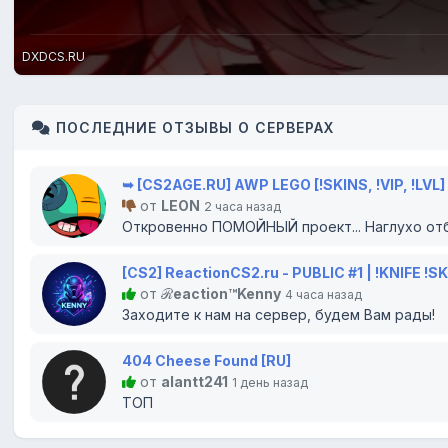
DXDCS.RU
ПОСЛЕДНИЕ ОТЗЫВЫ О СЕРВЕРАХ
➥ [CS2AGE.RU] AWP LEGO [!SKINS, !VIP, !LVL]
от
LEON
2 часа назад
Откровенно ПОМОЙНЫЙ проект... Наглухо отби
[CS2] ReactionCS2.ru - PUBLIC #1 | !KNIFE !S
от
ℛeaсtion™Kenny
4 часа назад
Заходите к нам на сервер, будем Вам рады!
404 Cheese Found [RU]
от
alantt241
1 день назад
ТОП