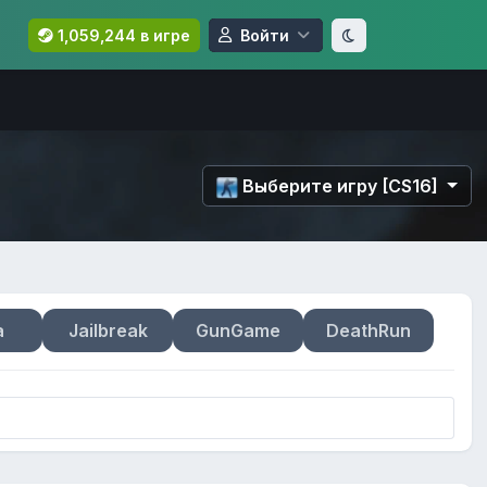
1,059,244 в игре
Войти
Выберите игру [CS16]
a
Jailbreak
GunGame
DeathRun