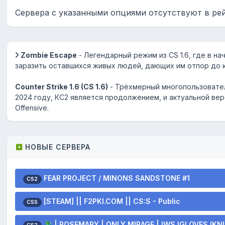
Сервера с указанными опциями отсутствуют в ре
Zombie Escape
- Легендарный режим из CS 1.6, где в на
заразить оставшихся живых людей, дающих им отпор до 
Counter Strike 1.6 (CS 1.6)
- Трёхмерный многопользовател
2024 году, КС2 является продолжением, и актуальной верс
Offensive.
НОВЫЕ СЕРВЕРА
FEAR PROJECT / MINONS SANDSTONE #1
CS2
[STEAM] || F2PKI.COM || CS:S - Public
CSS
🐉 | ROSEMARY | ONLY MIRAGE | !WS,!GLOVES,!KNI