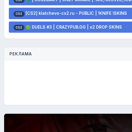
CS2
[CS2] klatchevo-cs2.ru - PUBLIC | !KNIFE !SKINS
CS2
🟢 DUELS #3 | CRAZYPUB.GG | x2 DROP SKINS
CS2
РЕКЛАМА