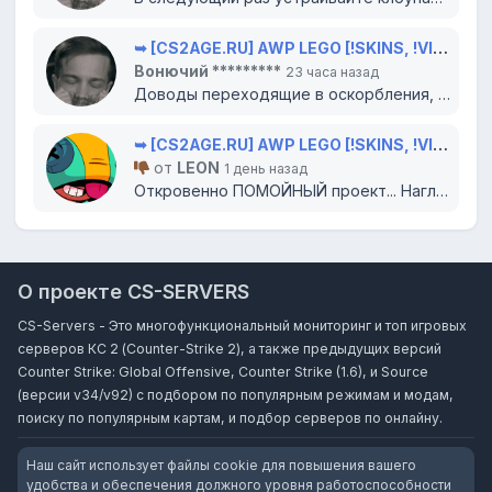
➥ [CS2AGE.RU] AWP LEGO [!SKINS, !VIP, !LVL]
Вонючий *********
23 часа назад
Доводы переходящие в оскорбления, попытки очернить проект словами вырванными из контекста?...
➥ [CS2AGE.RU] AWP LEGO [!SKINS, !VIP, !LVL]
от
LEON
1 день назад
Откровенно ПОМОЙНЫЙ проект... Наглухо отбитый создатель не слушает доводы, а банит (как МЕ...
О проекте CS-SERVERS
CS-Servers - Это многофункциональный мониторинг и топ игровых
серверов КС 2 (Counter-Strike 2), а также предыдущих версий
Counter Strike: Global Offensive, Counter Strike (1.6), и Source
(версии v34/v92) с подбором по популярным режимам и модам,
поиску по популярным картам, и подбор серверов по онлайну.
Наш сайт использует файлы cookie для повышения вашего
удобства и обеспечения должного уровня работоспособности