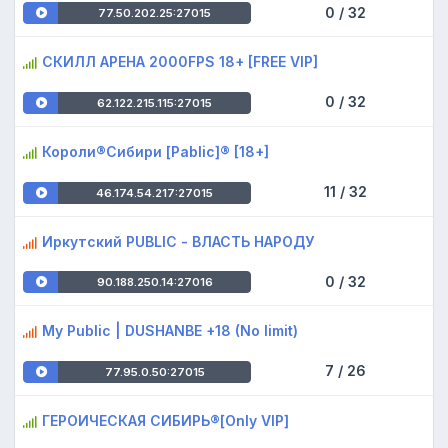
0 / 32
77.50.202.25:27015
СКИЛЛ АРЕНА 2000FPS 18+ [FREE VIP]
0 / 32
62.122.215.115:27015
Короли®Сибири [Pablic]® [18+]
11 / 32
46.174.54.217:27015
Иркутский PUBLIC - ВЛАСТЬ НАРОДУ
0 / 32
90.188.250.14:27016
My Public | DUSHANBE +18 (No limit)
7 / 26
77.95.0.50:27015
ГЕРОИЧЕСКАЯ СИБИРЬ®[Only VIP]