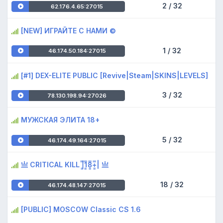
2 / 32
62.176.4.65:27015
[NEW] ИГРАЙТЕ С НАМИ ©
1 / 32
46.174.50.184:27015
[#1] DEX-ELITE PUBLIC [Revive|Steam|SKINS|LEVELS]
3 / 32
78.130.198.94:27026
МУЖСКАЯ ЭЛИТА 18+
5 / 32
46.174.49.164:27015
亗 CRITICAL KILL |͇̿1͇̿8͇̿+͇̿| 亗
18 / 32
46.174.48.147:27015
[PUBLIC] MOSCOW Classic CS 1.6