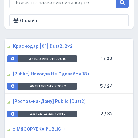
Онлайн
Краснодар |01| Dust2_2x2
1 / 32
37.230.228.211:27016
[Public] Никогда Не Сдавайся 18+
5 / 24
95.181.158.147:27052
[Ростов-на-Дону] Public [Dust2]
2 / 32
46.174.54.46:27015
:::МЯСОРУБКА PUBLIC:::