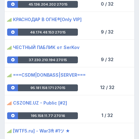
0 / 32
45.136.204.202:27015
КРАСНОДАР В ОГНЕ®[Only VIP]
9 / 32
46.174.48.153:27015
ЧЕСТНЫЙ ПАБЛИК от SerKov
9 / 32
37.230.210.194:27015
===CSDM|DONBASS|SERVER===
12 / 32
95.181.158.171:27015
CSZONE.UZ - Public [#2]
1 / 32
195.158.11.77:27016
[WTF5.ru] - War3ft #1ツ ★