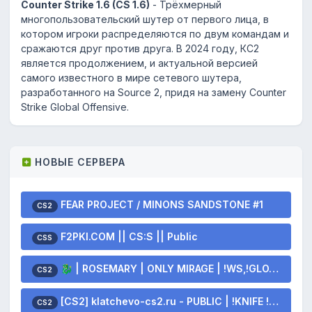
Counter Strike 1.6 (CS 1.6)
- Трёхмерный
многопользовательский шутер от первого лица, в
котором игроки распределяются по двум командам и
сражаются друг против друга. В 2024 году, КС2
является продолжением, и актуальной версией
самого известного в мире сетевого шутера,
разработанного на Source 2, придя на замену Counter
Strike Global Offensive.
НОВЫЕ СЕРВЕРА
FEAR PROJECT / MINONS SANDSTONE #1
CS2
F2PKI.COM || CS:S || Public
CSS
🐉 | ROSEMARY | ONLY MIRAGE | !WS,!GLOVES,!KNIFE 🐲
CS2
[CS2] klatchevo-cs2.ru - PUBLIC | !KNIFE !SKINS
CS2