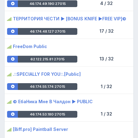
4 / 32
46.174.49.190:27015
ТЕРРИТОРИЯ ЧЕСТИ ► [BONUS KNIFE ►FREE VIP]©
17 / 32
46.174.48.127:27015
FreeDom Public
13 / 32
62.122.215.81:27015
.::SPECIALLY FOR YOU::.[Public]
1 / 32
46.174.55.174:27015
© ЕбаНика Мне В Чалдон ► PUBLIC
1 / 32
46.174.53.180:27015
[Biff.pro] Paintball Server