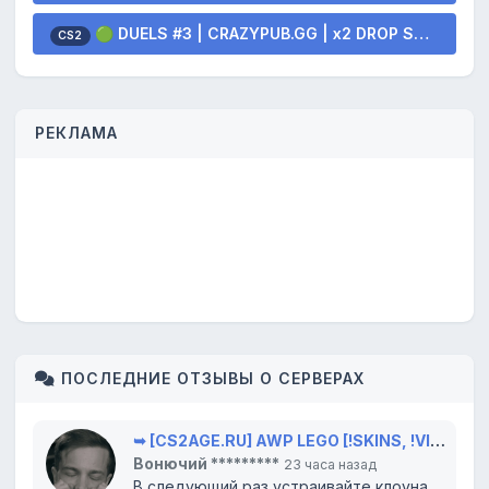
🟢 DUELS #3 | CRAZYPUB.GG | x2 DROP SKINS
CS2
РЕКЛАМА
ПОСЛЕДНИЕ ОТЗЫВЫ О СЕРВЕРАХ
➥ [CS2AGE.RU] AWP LEGO [!SKINS, !VIP, !LVL]
Вонючий *********
23 часа назад
В следующий раз устраивайте клоунаду в цирке, там вам и место. Всего доброго...