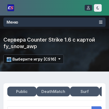
Меню
Сервера Counter Strike 1.6 с картой
fy_snow_awp
Выберите игру [CS16]
Public
DeathMatch
Surf
Zo