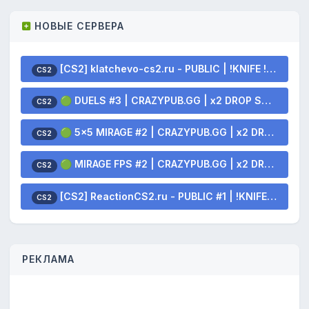
НОВЫЕ СЕРВЕРА
[CS2] klatchevo-cs2.ru - PUBLIC | !KNIFE !SKINS
CS2
🟢 DUELS #3 | CRAZYPUB.GG | x2 DROP SKINS
CS2
🟢 5x5 MIRAGE #2 | CRAZYPUB.GG | x2 DROP SKINS
CS2
🟢 MIRAGE FPS #2 | CRAZYPUB.GG | x2 DROP SKINS
CS2
[CS2] ReactionCS2.ru - PUBLIC #1 | !KNIFE !SKINS
CS2
РЕКЛАМА