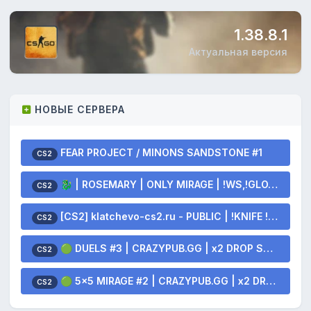
1.38.8.1
Актуальная версия
НОВЫЕ СЕРВЕРА
FEAR PROJECT / MINONS SANDSTONE #1
CS2
🐉 | ROSEMARY | ONLY MIRAGE | !WS,!GLOVES,!KNIFE 🐲
CS2
[CS2] klatchevo-cs2.ru - PUBLIC | !KNIFE !SKINS
CS2
🟢 DUELS #3 | CRAZYPUB.GG | x2 DROP SKINS
CS2
🟢 5x5 MIRAGE #2 | CRAZYPUB.GG | x2 DROP SKINS
CS2