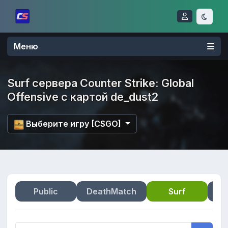
Меню
Surf сервера Counter Strike: Global
Offensive с картой de_dust2
Выберите игру [CSGO]
Public
DeathMatch
Surf
Zo