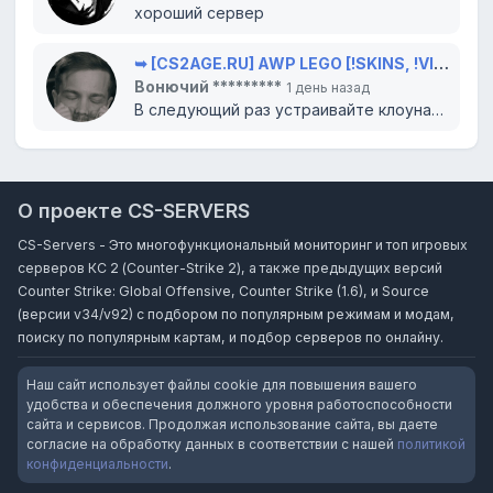
хороший сервер
➥ [CS2AGE.RU] AWP LEGO [!SKINS, !VIP, !LVL]
Вонючий *********
1 день назад
В следующий раз устраивайте клоунаду в цирке, там вам и место. Всего доброго...
О проекте CS-SERVERS
CS-Servers - Это многофункциональный мониторинг и топ игровых
серверов КС 2 (Counter-Strike 2), а также предыдущих версий
Counter Strike: Global Offensive, Counter Strike (1.6), и Source
(версии v34/v92) с подбором по популярным режимам и модам,
поиску по популярным картам, и подбор серверов по онлайну.
Наш сайт использует файлы cookie для повышения вашего
удобства и обеспечения должного уровня работоспособности
сайта и сервисов. Продолжая использование сайта, вы даете
согласие на обработку данных в соответствии с нашей
политикой
конфиденциальности
.