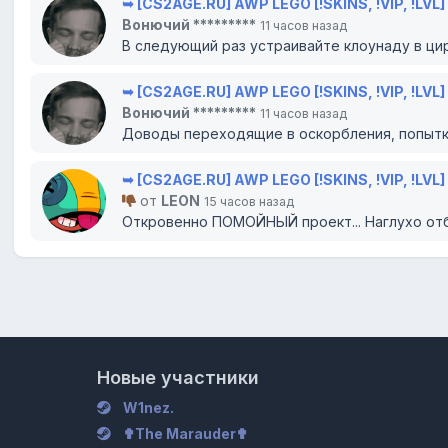
➥ [CS2AGE.RU] AWP LEGO [!SKINS, !VIP, !LVL]
Вонючий *********
11 часов назад
В следующий раз устраивайте клоунаду в цирк
➥ [CS2AGE.RU] AWP LEGO [!SKINS, !VIP, !LVL]
Вонючий *********
11 часов назад
Доводы переходящие в оскорбления, попытки
➥ [CS2AGE.RU] AWP LEGO [!SKINS, !VIP, !LVL]
от
LEON
15 часов назад
Откровенно ПОМОЙНЫЙ проект... Наглухо отби
Новые участники
W1nez.
✟The Marauder✟