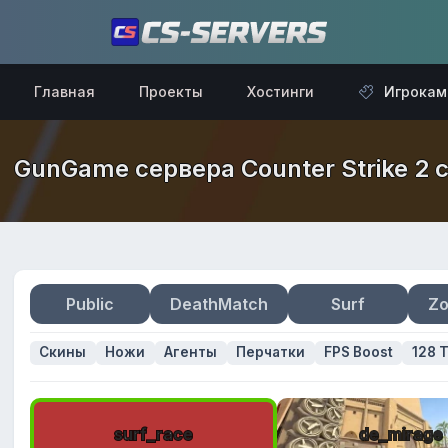
Главная
Проекты
Хостинги
Игрокам
GunGame сервера Counter Strike 2 с
Public
DeathMatch
Surf
Zo
Скины
Ножи
Агенты
Перчатки
FPS Boost
128 T
surf_race
de_mirage