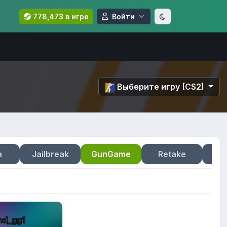
778,473 в игре
Войти
Выберите игру [CS2]
a
Jailbreak
GunGame
Retake
nd_gg1