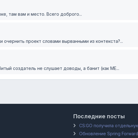
е, там вам и место. Всего доброго...
 очернить проект словами вырванными из контекста?...
тый создатель не слушает доводы, а банит (как МЕ...
Последние посты
CS:GO получила отдельную
Обновление Spring Forward