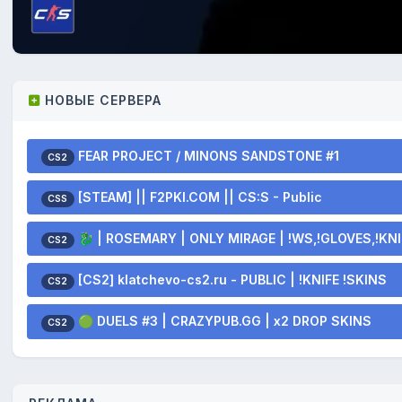
НОВЫЕ СЕРВЕРА
FEAR PROJECT / MINONS SANDSTONE #1
CS2
[STEAM] || F2PKI.COM || CS:S - Public
CSS
🐉 | ROSEMARY | ONLY MIRAGE | !WS,!GLOVES,!KNI
CS2
[CS2] klatchevo-cs2.ru - PUBLIC | !KNIFE !SKINS
CS2
🟢 DUELS #3 | CRAZYPUB.GG | x2 DROP SKINS
CS2