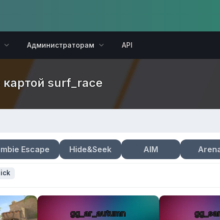
Администраторам
API
 картой surf_race
mbie Escape
Hide&Seek
AIM
Aren
ick
gg_ar_autumn
gg_sa