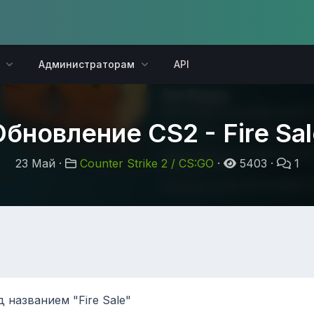
Администраторам
API
Обновление CS2 - Fire Sal
23 Май ·
Counter Strike 2 / CS:GO
·
5403
·
1
д названием "Fire Sale"