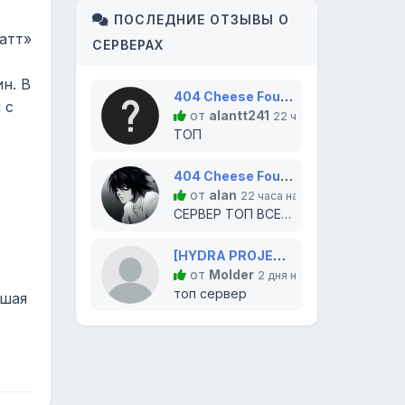
ПОСЛЕДНИЕ ОТЗЫВЫ О
атт»
СЕРВЕРАХ
н. В
404 Cheese Found [RU]
 с
от
alantt241
22 часа назад
ТОП
404 Cheese Found [RU]
от
alan
22 часа назад
СЕРВЕР ТОП ВСЕМ СОВЕТУЮ ТУТ ИГРАТЬ
[HYDRA PROJECT] (CS2) PUBLIC
от
Molder
2 дня назад
топ сервер
ьшая