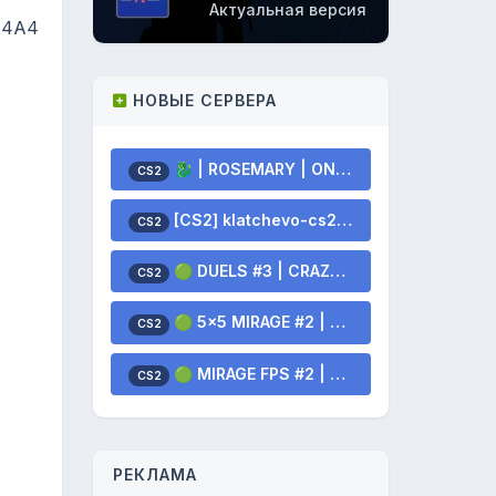
Актуальная версия
M4A4
НОВЫЕ СЕРВЕРА
🐉 | ROSEMARY | ONLY MIRAGE | !WS,!GLOVES,!KNIFE 🐲
CS2
[CS2] klatchevo-cs2.ru - PUBLIC | !KNIFE !SKINS
CS2
🟢 DUELS #3 | CRAZYPUB.GG | x2 DROP SKINS
CS2
🟢 5x5 MIRAGE #2 | CRAZYPUB.GG | x2 DROP SKINS
CS2
🟢 MIRAGE FPS #2 | CRAZYPUB.GG | x2 DROP SKINS
CS2
РЕКЛАМА