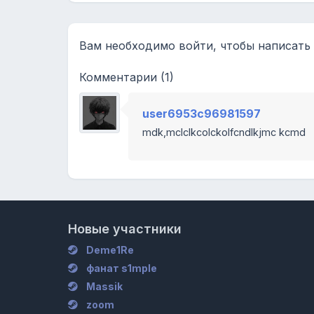
Вам необходимо войти, чтобы написать
Комментарии (1)
user6953c96981597
mdk,mclclkcolckolfcndlkjmc kcmd
Новые участники
Deme1Re
фанат s1mple
Massik
zoom