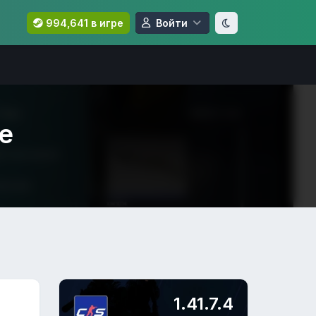
994,641 в игре
Войти
e
1.41.7.4