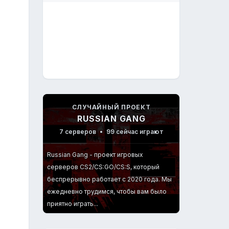
СЛУЧАЙНЫЙ ПРОЕКТ
RUSSIAN GANG
7 серверов
•
99 сейчас играют
Russian Gang - проект игровых
серверов CS2/CS:GO/CS:S, который
беспрерывно работает с 2020 года. Мы
ежедневно трудимся, чтобы вам было
приятно играть...