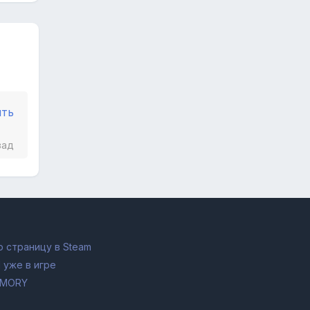
ить
зад
 страницу в Steam
 уже в игре
RMORY