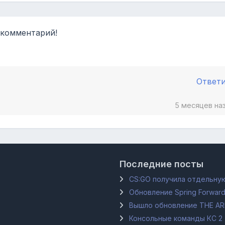
 комментарий!
Ответ
5 месяцев на
Последние посты
CS:GO получила отдельную
Обновление Spring Forward
Вышло обновление THE A
Консольные команды КС 2