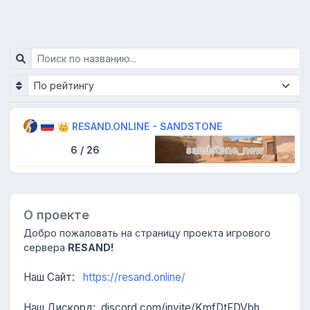
👑 RESAND.ONLINE - SANDSTONE
6 / 26
sandstone_new
О проекте
Добро пожаловать на страницу проекта игрового
сервера
RESAND!
Наш Сайт:
https://resand.online/
Наш Дискорд: discord.com/invite/KmfDtFDVbh