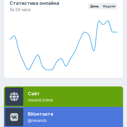
Статистика онлайна
День
Неделя
За
24 часа
Сайт
resand.online
ВКонтакте
@resands