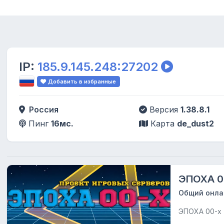
IP:
185.9.145.248:27202
Добавить в избранные
Россия
Версия
1.38.8.1
Пинг
16мс.
Карта
de_dust2
ЭПОХА 0
Общий онла
ЭПОХА 00-х 