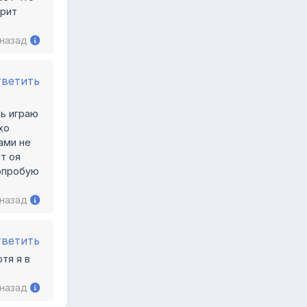
орит
 назад
тветить
дь играю
хо
тами не
т оя
попробую
 назад
тветить
тя я в
 назад