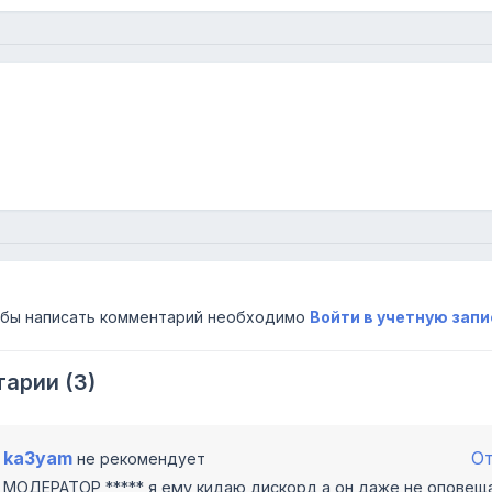
бы написать комментарий необходимо
Войти в учетную запи
арии (3)
ka3yam
О
не рекомендует
МОДЕРАТОР ***** я ему кидаю дискорд а он даже не оповещ