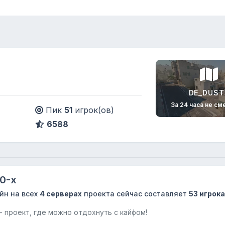
DE_DUST
За 24 часа не см
Пик
51
игрок(ов)
6588
0-х
йн на всех
4 серверах
проекта сейчас составляет
53 игрока
- проект, где можно отдохнуть с кайфом!