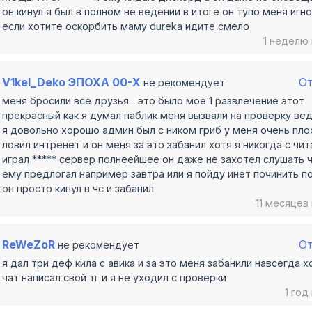
он кинул я был в полном не ведении в итоге он тупо меня игн
если хотите оскорбить маму durekа идите смело
1 неделю
V1kel_Deko ЭПОХА 00-Х
О
не рекомендует
меня бросили все друзья... это было мое 1 развлечение этот
прекрасный как я думал паблик меня вызвали на проверку ве
я довольно хорошо админ был с ником гриб у меня очень пло
ловил интренет и он меня за это забанил хотя я никогда с чи
играл ***** сервер полнеейшее он даже не захотел слушать ч
ему предлогал например завтра или я пойду инет починить 
он просто кинул в чс и забанил
11 месяцев
ReWeZoR
О
не рекомендует
я дал три деф кила с авика и за это меня забанили навсегда хо
чат написал свой тг и я не уходил с проверки
1 год