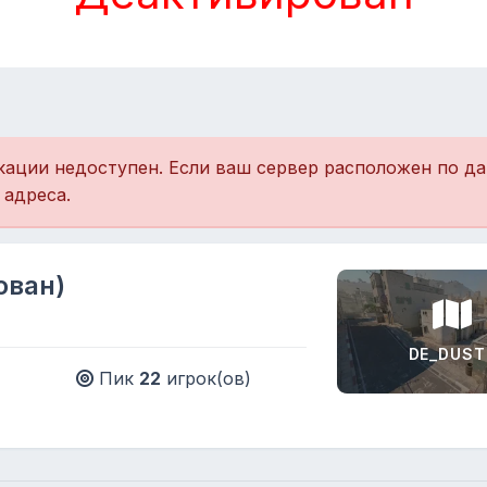
кации недоступен. Если ваш сервер расположен по дан
 адреса.
ован)
DE_DUST
Пик
22
игрок(ов)