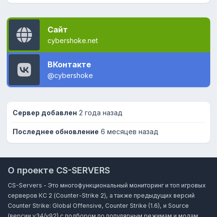
Сайт
cybershoke.net
ВКонтакте
@cybershoke
Сервер добавлен
2 года назад
Последнее обновление
6 месяцев назад
О проекте CS-SERVERS
CS-Servers - Это многофункциональный мониторинг и топ игровых
серверов КС 2 (Counter-Strike 2), а также предыдущих версий
Counter Strike: Global Offensive, Counter Strike (1.6), и Source
(версии v34/v92) с подбором по популярным режимам и модам,