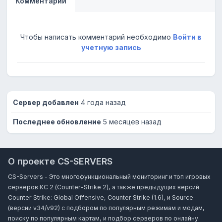
Комментарии
Чтобы написать комментарий необходимо
Войти в
учетную запись
Сервер добавлен
4 года назад
Последнее обновление
5 месяцев назад
О проекте CS-SERVERS
CS-Servers - Это многофункциональный мониторинг и топ игровых
серверов КС 2 (Counter-Strike 2), а также предыдущих версий
Counter Strike: Global Offensive, Counter Strike (1.6), и Source
(версии v34/v92) с подбором по популярным режимам и модам,
поиску по популярным картам, и подбор серверов по онлайну.