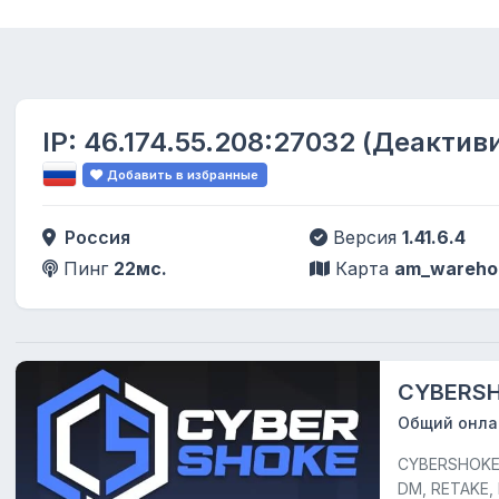
IP:
46.174.55.208:27032
(Деактиви
Добавить в избранные
Россия
Версия
1.41.6.4
Пинг
22мс.
Карта
am_wareho
CYBERS
Общий онла
CYBERSHOKE —
DM, RETAKE, 