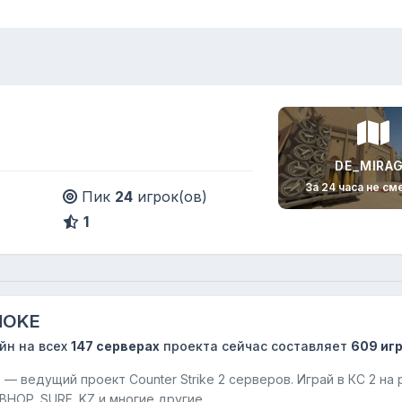
DE_MIRA
За 24 часа не см
Пик
24
игрок(ов)
1
HOKE
йн на всех
147 серверах
проекта сейчас составляет
609 иг
 ведущий проект Counter Strike 2 серверов. Играй в КС 2 на 
BHOP, SURF, KZ и многие другие