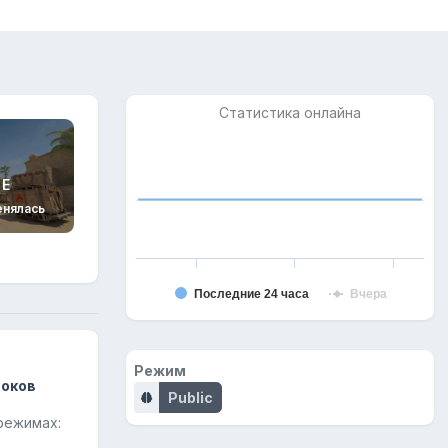
Статистика онлайна
GE
енялась
Последние 24 часа
Вчера
Режим
роков
Public
режимах: