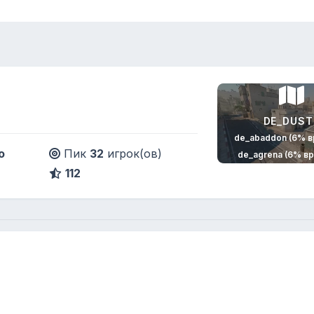
DE_DUST
de_abaddon (6% 
o
Пик
32
игрок(ов)
de_agrena (6% в
112