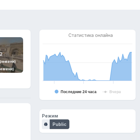
Статистика онлайна
2
времени)
ремени)
Последние 24 часа
Вчера
Режим
Public