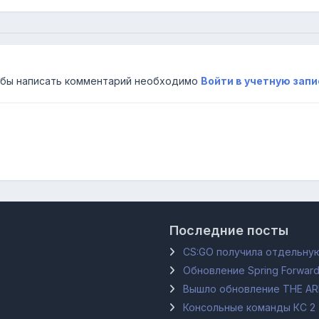
бы написать комментарий необходимо
Войти в учетную запи
Последние посты
CS:GO получила отдельную
Обновление Spring Forward
Вышло обновление THE A
Консольные команды КС 2