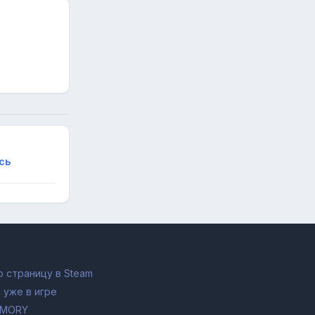
сь
 страницу в Steam
 уже в игре
RMORY