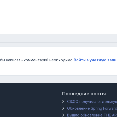
бы написать комментарий необходимо
Войти в учетную запи
Последние посты
CS:GO получила отдельную
Обновление Spring Forward
Вышло обновление THE A