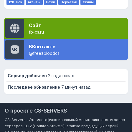
128 Tick
Агенты
Ножи
Перчатки
Скины
Сайт
fb-cs.ru
ВКонтакте
@freezbloodcs
Сервер добавлен
2 года назад
Последнее обновление
7 минут назад
О проекте CS-SERVERS
CS-Servers - Это многофункциональный мониторинг и топ игровых
серверов КС 2 (Counter-Strike 2), а также предыдущих версий