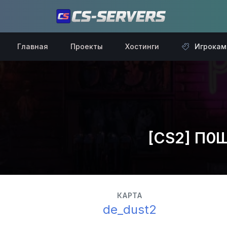
Главная
Проекты
Хостинги
Игрокам
[CS2] П0Ш
КАРТА
de_dust2