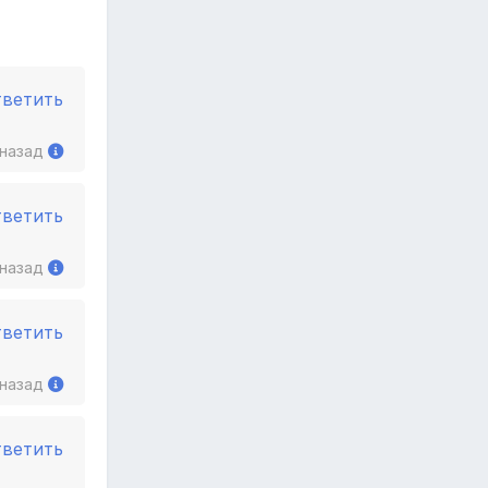
тветить
 назад
тветить
 назад
тветить
 назад
тветить