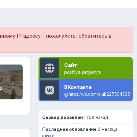
ному IP адресу - пожалуйста, обратитесь в
Сайт
poshlye-project.ru
ВКонтакте
2
@https://vk.com/club227504395
Сервер добавлен
1 год назад
Последнее обновление
2 месяца
назад