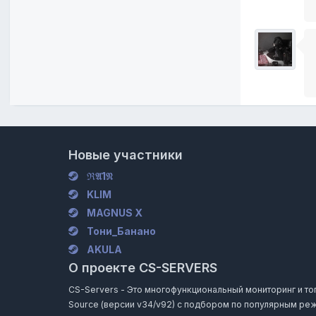
Новые участники
ℜ𝔄1𝔑
KLIM
MAGNUS X
Тони_Банано
AKULA
О проекте CS-SERVERS
CS-Servers - Это многофункциональный мониторинг и топ и
Source (версии v34/v92) с подбором по популярным реж