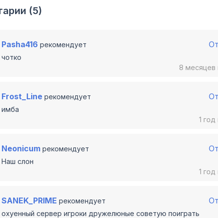
арии (5)
Pasha416
О
рекомендует
чотко
8 месяцев
Frost_Line
О
рекомендует
имба
1 год
Neonicum
О
рекомендует
Наш слон
1 год
SANEK_PRIME
О
рекомендует
оxуенный сервер игроки дружелюные советую поиграть