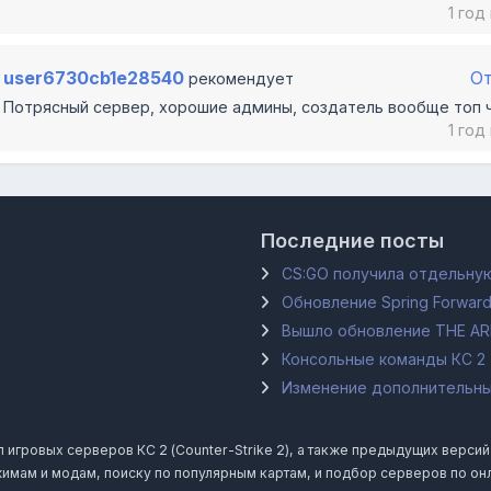
1 год
user6730cb1e28540
О
рекомендует
Потрясный сервер, хорошие админы, создатель вообще топ 
1 год
Последние посты
CS:GO получила отдельную
Обновление Spring Forward
Вышло обновление THE A
Консольные команды КС 2
Изменение дополнительных
гровых серверов КС 2 (Counter-Strike 2), а также предыдущих версий Coun
имам и модам, поиску по популярным картам, и подбор серверов по он