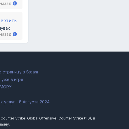
 назад
тветить
чувак
 назад
 страницу в Steam
 уже в игре
RMORY
 услуг - 8 Августа 2024
ter Strike: Global Offensive, Counter Strike (1.6), и
лайну.