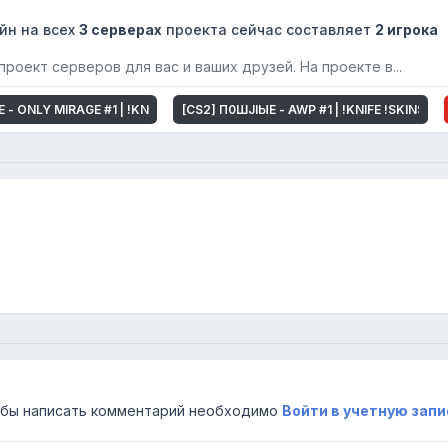
Е
йн на всех
3 серверах
проекта сейчас составляет
2 игрока
роект серверов для вас и ваших друзей. На проекте в...
 - ONLY MIRAGE #1 | !KNIFE !SKINS 14+
[CS2] П0ШJIЫЕ - AWP #1 | !KNIFE !SKINS 14
бы написать комментарий необходимо
Войти в учетную запи