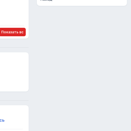
+
Показать все
сь