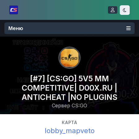
Меню
[#7] [CS:GO] 5V5 MM
COMPETITIVE| D00X.RU |
ANTICHEAT |NO PLUGINS
Сервер CS:GO
КАРТА
lobby_mapveto