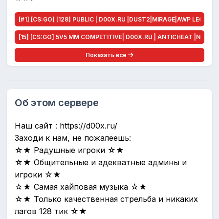
[#1] [CS:GO] [128] PUBLIC | D00X.RU |DUST2|MIRAGE|AWP LEGO
[15] [CS:GO] 5V5 MM COMPETITIVE| D00X.RU | ANTICHEAT |NO PL
Показать все
Об этом сервере
Наш сайт : https://d00x.ru/
Заходи к нам, не пожалеешь:
☆★ Радушные игроки ☆★
☆★ Общительные и адекватные админы и
игроки ☆★
☆★ Самая хайповая музыка ☆★
☆★ Только качественная стрельба и никаких
лагов 128 тик ☆★