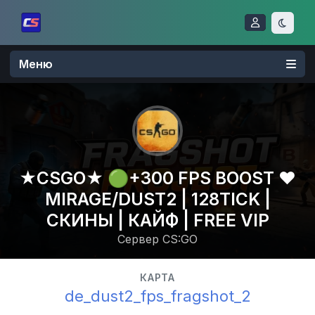
Меню
★CSGO★ 🟢+300 FPS BOOST ❤️
MIRAGE/DUST2 | 128TICK |
СКИНЫ | КАЙФ | FREE VIP
Сервер CS:GO
КАРТА
de_dust2_fps_fragshot_2