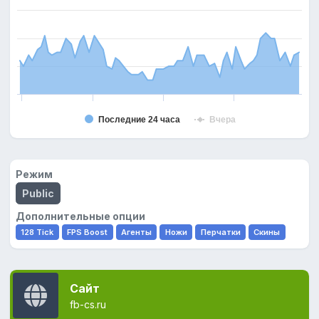
Последние 24 часа
Вчера
Режим
Public
Дополнительные опции
128 Tick
FPS Boost
Агенты
Ножи
Перчатки
Скины
Сайт
fb-cs.ru