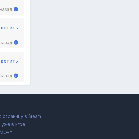
 назад
тветить
 назад
тветить
 назад
 страницу в Steam
 уже в игре
RMORY