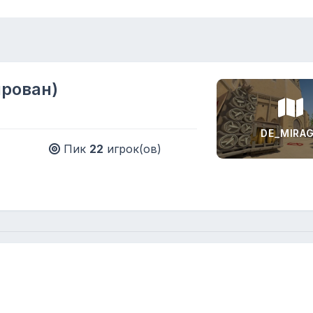
рован)
DE_MIRA
Пик
22
игрок(ов)