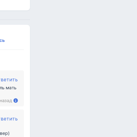
сь
тветить
ль мать
 назад
тветить
рвер)