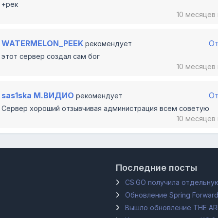
+рек
10 месяцев
WATERMELON_PEEK
О
рекомендует
этот сервер создал сам бог
10 месяцев
sas1ska М.ВИДИО
О
рекомендует
Сервер хороший отзывчивая администрация всем советую
10 месяцев
Последние посты
CS:GO получила отдельную
Обновление Spring Forward
Вышло обновление THE A