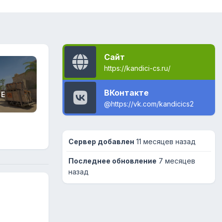
Сайт
https://kandici-cs.ru/
ВКонтакте
GE
@https://vk.com/kandicics2
Сервер добавлен
11 месяцев назад
Последнее обновление
7 месяцев
назад