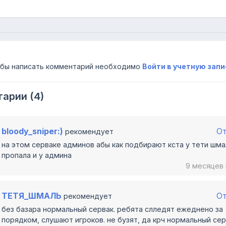
бы написать комментарий необходимо
Войти в учетную запи
арии (4)
bloody_sniper:)
О
рекомендует
на этом серваке админов абы как подбирают кста у тети шма
пропала и у админа
9 месяцев
ТЕТЯ_ШМАЛЬ
О
рекомендует
без базара нормальный сервак. ребята слледят ежеднено за
порядком, слушают игроков. не бузят, да крч нормальный се