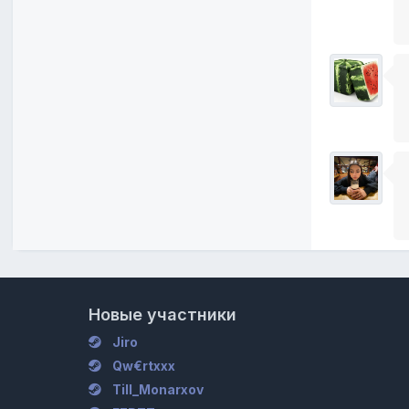
Новые участники
Jiro
Qw€rtxxx
Till_Monarxov