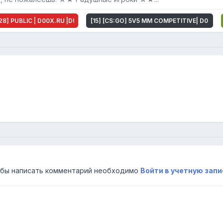
 [128] PUBLIC | D00X.RU |DUST2|MIRAGE|AWP LEGO СКИНЫ ОРУЖИЯ
[15] [CS:GO] 5V5 MM COMPETITIVE| D00X.
бы написать комментарий необходимо
Войти в учетную запи