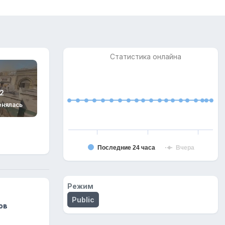
Статистика онлайна
2
енялась
Последние 24 часа
Вчера
Режим
Public
ов