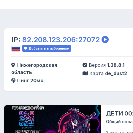
IP:
82.208.123.206:27072
Добавить в избранные
Нижегородская
Версия
1.38.8.1
область
Карта
de_dust2
Пинг
20мс.
ДЕТИ 00
Общий онла
Заходи к на