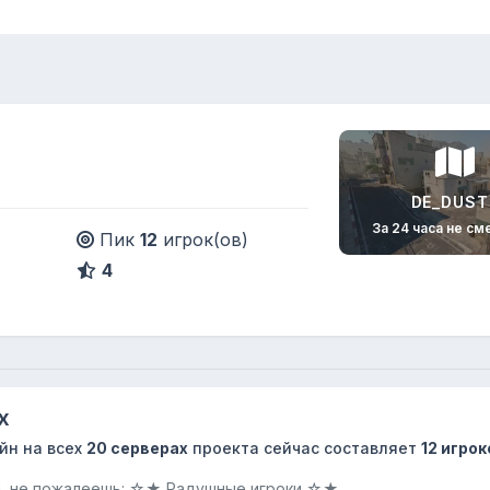
DE_DUST
За 24 часа не см
Пик
12
игрок(ов)
4
х
йн на всех
20 серверах
проекта сейчас составляет
12 игрок
м, не пожалеешь: ☆★ Радушные игроки ☆★...