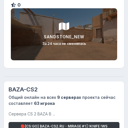
0
SANDSTONE_NEW
За 24 часа не сменялась
BAZA-CS2
Общий онлайн на всех
9 серверах
проекта сейчас
составляет
63 игрока
Сервера CS 2 BAZA В ...
🔴[CS:GO] BAZA-CS2.RU - MIRAGE #1 | !KNIFE !WS