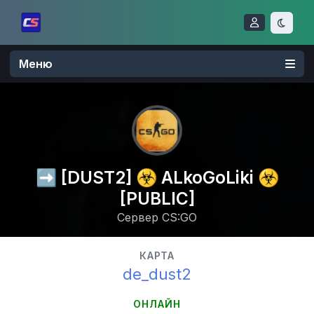
Меню
➡️ [DUST2] ☣️ ALkoGoLiki ☣️
[PUBLIC]
Сервер CS:GO
КАРТА
de_dust2
ОНЛАЙН