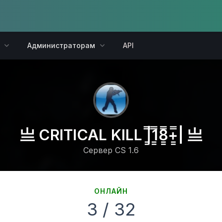
Администраторам
API
亗 CRITICAL KILL |͇̿1͇̿8͇̿+͇̿| 亗
Сервер CS 1.6
ОНЛАЙН
3 / 32