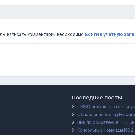
бы написать комментарий необходимо
Войти в учетную запи
Последние посты
CS:GO получила отдельную
Обновление Spring Forward
Вышло обновление THE A
Консольные команды КС 2