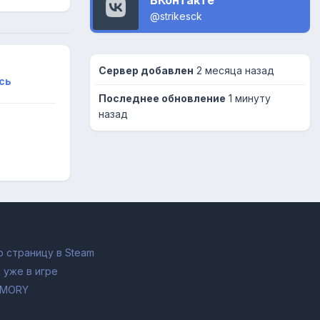
@strikesck
Сервер добавлен
2 месяца назад
сь
Последнее обновление
1 минуту
назад
 страницу в Steam
 уже в игре
RMORY