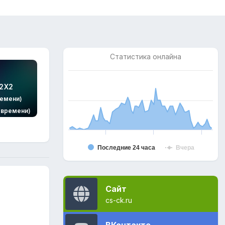
Статистика онлайна
2X2
ремени)
% времени)
Последние 24 часа
Вчера
Сайт
cs-ck.ru
ВКонтакте