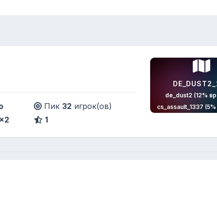
DE_DUST2_
de_dust2 (12% в
o
Пик
32
игрок(ов)
cs_assault_1337 (5
2x2
1