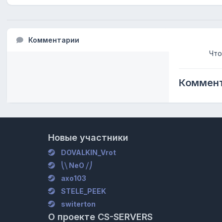
Комментарии
Что
Коммент
Новые участники
DOVALKIN_Vrot
⎝⧹ NeO ⧸⎠
axo103
STELE_PEEK
switerton
О проекте CS-SERVERS