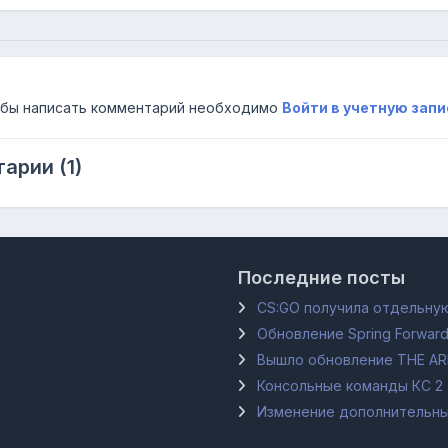
бы написать комментарий необходимо
Войти в учетную запи
арии (1)
Последние посты
CS:GO получила отдельную
Обновление Spring Forward
Вышло обновление THE A
Консольные команды КС 2
Изменение дополнительных