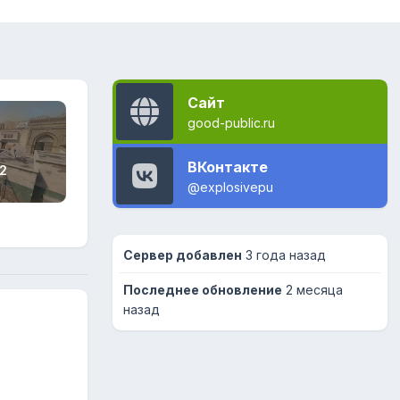
Сайт
good-public.ru
ВКонтакте
2
@explosivepu
Сервер добавлен
3 года назад
Последнее обновление
2 месяца
назад