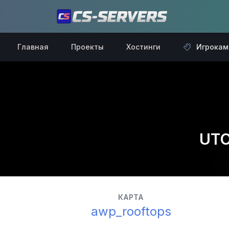
Главная
Проекты
Хостинги
Игрокам
UTO
КАРТА
awp_rooftops