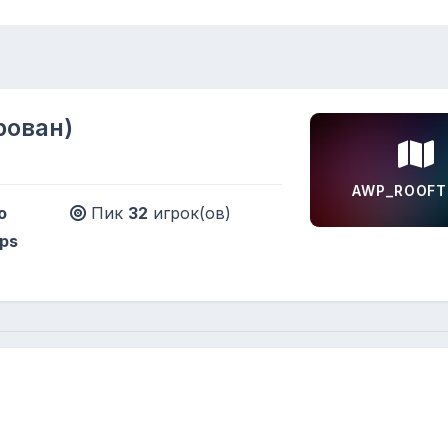
рован)
AWP_ROOFT
o
Пик
32
игрок(ов)
ps