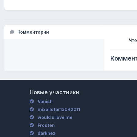
Комментарии
Что
Коммент
Новые участники
Vanish
mixailstar13042011
would u love me
Frosten
darknez