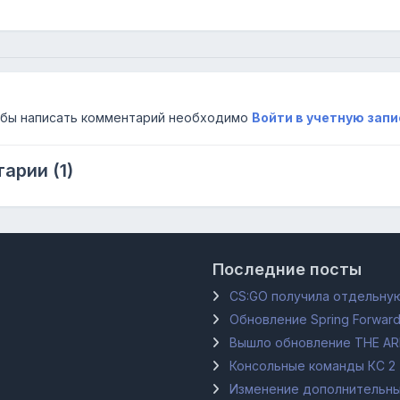
бы написать комментарий необходимо
Войти в учетную запи
арии (1)
Последние посты
CS:GO получила отдельную
Обновление Spring Forward
Вышло обновление THE A
Консольные команды КС 2
Изменение дополнительных