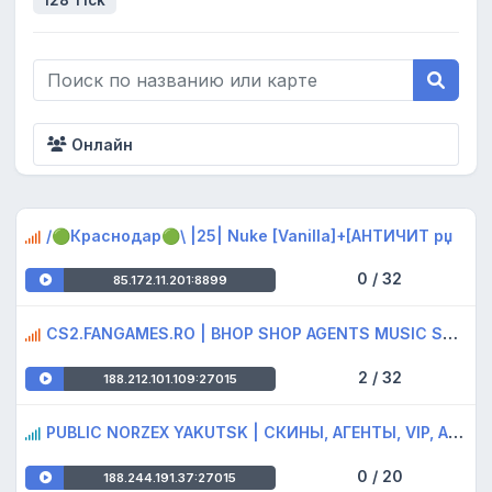
128 Tick
Онлайн
/🟢Краснодар🟢\ |25| Nuke [Vanilla]+[AHTИЧИT рџ
0 / 32
85.172.11.201:8899
CS2.FANGAMES.RO | BHOP SHOP AGENTS MUSIC SKINS
2 / 32
188.212.101.109:27015
PUBLIC NORZEX YAKUTSK | СКИНЫ, АГЕНТЫ, VIP, АДМИ
0 / 20
188.244.191.37:27015