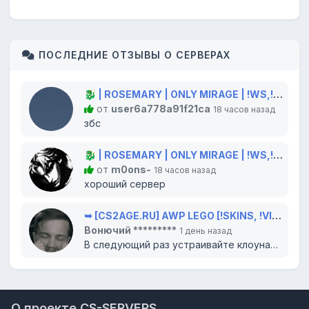
ПОСЛЕДНИЕ ОТЗЫВЫ О СЕРВЕРАХ
🐉 | ROSEMARY | ONLY MIRAGE | !WS,!GLOVES,!KNIFE 🐲
от
user6a778a91f21ca
18 часов назад
збс
🐉 | ROSEMARY | ONLY MIRAGE | !WS,!GLOVES,!KNIFE 🐲
от
m0ons-
18 часов назад
хороший сервер
➥ [CS2AGE.RU] AWP LEGO [!SKINS, !VIP, !LVL]
Вонючий *********
1 день назад
В следующий раз устраивайте клоунаду в цирке, там вам и место. Всего доброго...
О проекте CS-SERVERS