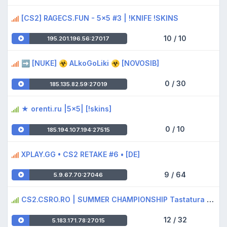
[CS2] RAGECS.FUN - 5x5 #3 | !KNIFE !SKINS
10 / 10
195.201.196.56:27017
➡️ [NUKE] ☣️ ALkoGoLiki ☣️ [NOVOSIB]
0 / 30
185.135.82.59:27019
★ orenti.ru |5x5| [!skins]
0 / 10
185.194.107.194:27515
XPLAY.GG • CS2 RETAKE #6 • [DE]
9 / 64
5.9.67.70:27046
CS2.CSRO.RO | SUMMER CHAMPIONSHIP Tastatura gaming Logitech G21
12 / 32
5.183.171.78:27015