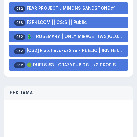
FEAR PROJECT / MINONS SANDSTONE #1
CS2
F2PKI.COM || CS:S || Public
CSS
🐉 | ROSEMARY | ONLY MIRAGE | !WS,!GLOVES,!KNIFE 🐲
CS2
[CS2] klatchevo-cs2.ru - PUBLIC | !KNIFE !SKINS
CS2
🟢 DUELS #3 | CRAZYPUB.GG | x2 DROP SKINS
CS2
РЕКЛАМА