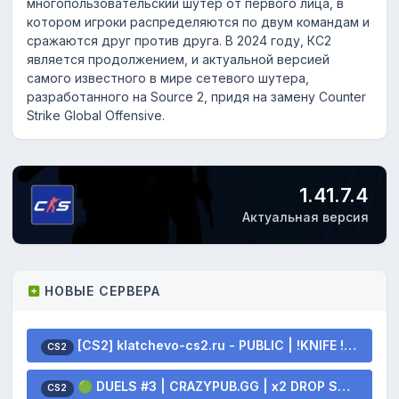
многопользовательский шутер от первого лица, в
котором игроки распределяются по двум командам и
сражаются друг против друга. В 2024 году, КС2
является продолжением, и актуальной версией
самого известного в мире сетевого шутера,
разработанного на Source 2, придя на замену Counter
Strike Global Offensive.
1.41.7.4
Актуальная версия
НОВЫЕ СЕРВЕРА
[CS2] klatchevo-cs2.ru - PUBLIC | !KNIFE !SKINS
CS2
🟢 DUELS #3 | CRAZYPUB.GG | x2 DROP SKINS
CS2