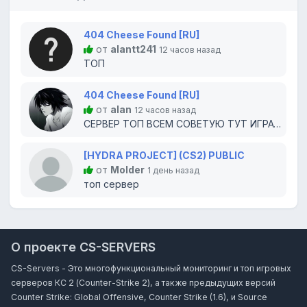
404 Cheese Found [RU]
от
alantt241
12 часов назад
ТОП
404 Cheese Found [RU]
от
alan
12 часов назад
СЕРВЕР ТОП ВСЕМ СОВЕТУЮ ТУТ ИГРАТЬ
[HYDRA PROJECT] (CS2) PUBLIC
от
Molder
1 день назад
топ сервер
О проекте CS-SERVERS
CS-Servers - Это многофункциональный мониторинг и топ игровых
серверов КС 2 (Counter-Strike 2), а также предыдущих версий
Counter Strike: Global Offensive, Counter Strike (1.6), и Source