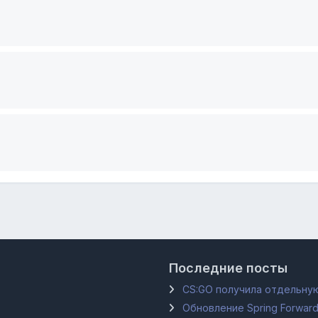
Последние посты
CS:GO получила отдельную
Обновление Spring Forward