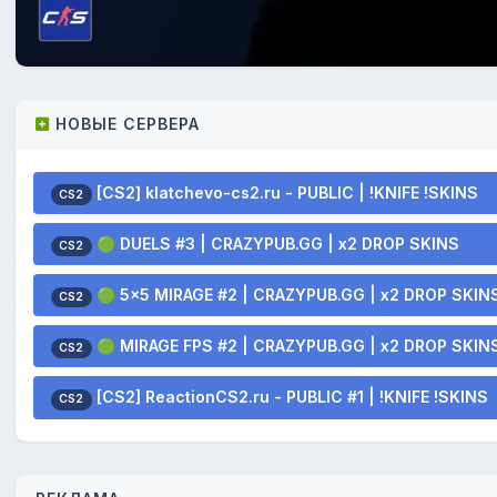
НОВЫЕ СЕРВЕРА
[CS2] klatchevo-cs2.ru - PUBLIC | !KNIFE !SKINS
CS2
🟢 DUELS #3 | CRAZYPUB.GG | x2 DROP SKINS
CS2
🟢 5x5 MIRAGE #2 | CRAZYPUB.GG | x2 DROP SKIN
CS2
🟢 MIRAGE FPS #2 | CRAZYPUB.GG | x2 DROP SKIN
CS2
[CS2] ReactionCS2.ru - PUBLIC #1 | !KNIFE !SKINS
CS2