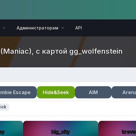
Администраторам
API
(Maniac), с картой gg_wolfenstein
mbie Escape
Hide&Seek
AIM
Aren
ick
ay
big_city
kreve