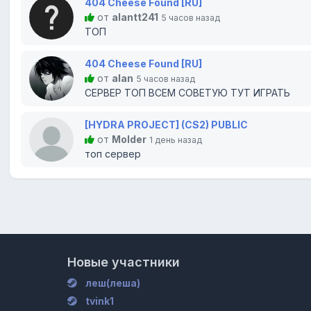
404 Cheese Found [RU]
от
alantt241
5 часов назад
ТОП
404 Cheese Found [RU]
от
alan
5 часов назад
СЕРВЕР ТОП ВСЕМ СОВЕТУЮ ТУТ ИГРАТЬ
[HYDRA PROJECT] (CS2) PUBLIC
от
Molder
1 день назад
топ сервер
Новые участники
леш(леша)
tvink1