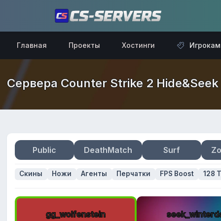
Главная
Проекты
Хостинги
Игрокам
Сервера Counter Strike 2 Hide&Seek 
Public
DeathMatch
Surf
Zo
Скины
Ножи
Агенты
Перчатки
FPS Boost
128 T
gg_wolfenstein
seek_winterd