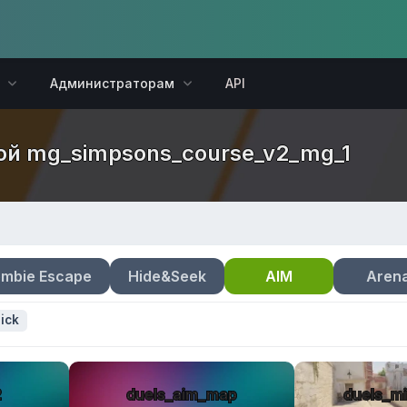
Администраторам
API
ртой mg_simpsons_course_v2_mg_1
mbie Escape
Hide&Seek
AIM
Aren
ick
2
duels_aim_map
duels_mi