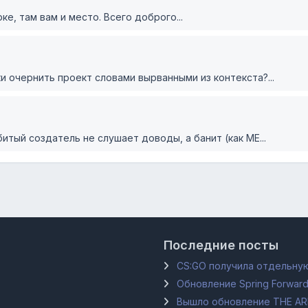
е, там вам и место. Всего доброго...
 очернить проект словами вырванными из контекста?...
тый создатель не слушает доводы, а банит (как МЕ...
Последние посты
CS:GO получила отдельную
Обновление Spring Forward
Вышло обновление THE A