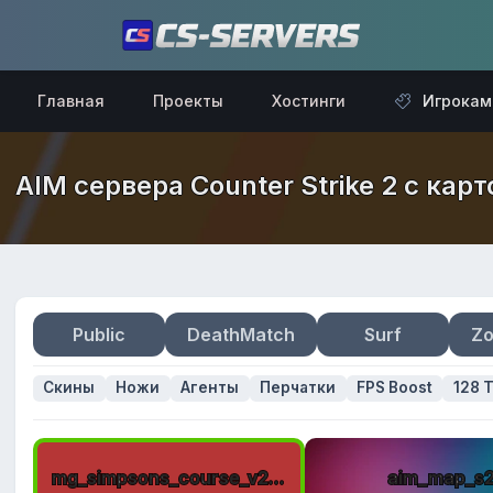
Главная
Проекты
Хостинги
Игрокам
AIM сервера Counter Strike 2 с ка
Public
DeathMatch
Surf
Zo
Скины
Ножи
Агенты
Перчатки
FPS Boost
128 T
mg_simpsons_course_v2_mg_1
aim_map_s