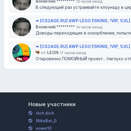
Вонючий *********
13 часов назад
В следующий раз устраивайте клоунаду в цирк
➥ [CS2AGE.RU] AWP LEGO [!SKINS, !VIP, !LVL]
Вонючий *********
14 часов назад
Доводы переходящие в оскорбления, попытки
➥ [CS2AGE.RU] AWP LEGO [!SKINS, !VIP, !LVL]
от
LEON
17 часов назад
Откровенно ПОМОЙНЫЙ проект... Наглухо отби
Новые участники
tich dich
NikaBei_0
комп10