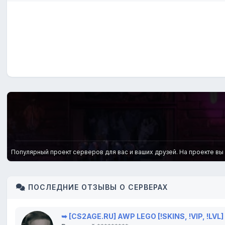
Популярный проект серверов для вас и ваших друзей. На проекте вы н
ПОСЛЕДНИЕ ОТЗЫВЫ О СЕРВЕРАХ
➥ [CS2AGE.RU] AWP LEGO [!SKINS, !VIP, !LVL]