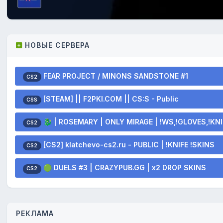
НОВЫЕ СЕРВЕРА
FEAR PROJECT / MINONS SANDSTONE #1
CS2
[STEAM] || F2PKI.COM || CS:S - Public
CSS
🐉 | ROSEMARY | ONLY MIRAGE | !WS,!GLOVES,!KNI
CS2
[CS2] klatchevo-cs2.ru - PUBLIC | !KNIFE !SKINS
CS2
🟢 DUELS #3 | CRAZYPUB.GG | x2 DROP SKINS
CS2
РЕКЛАМА