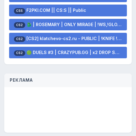
F2PKI.COM || CS:S || Public
CSS
🐉 | ROSEMARY | ONLY MIRAGE | !WS,!GLOVES,!KNIFE 🐲
CS2
[CS2] klatchevo-cs2.ru - PUBLIC | !KNIFE !SKINS
CS2
🟢 DUELS #3 | CRAZYPUB.GG | x2 DROP SKINS
CS2
РЕКЛАМА