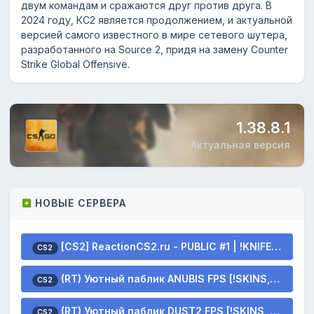
двум командам и сражаются друг против друга. В
2024 году, КС2 является продолжением, и актуальной
версией самого известного в мире сетевого шутера,
разработанного на Source 2, придя на замену Counter
Strike Global Offensive.
1.38.8.1
Актуальная версия
НОВЫЕ СЕРВЕРА
[CS2] ReactionCS2.ru - PUBLIC #1 | !KNIFE !SKINS
CS2
(RT) Уютный паблик ANUBIS FPS [!SKINS, !VIP, !LVL]
CS2
(RT) Уютный паблик DUST2 FPS [!SKINS, !VIP, !LVL]
CS2