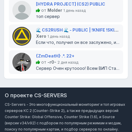
[HYDRA PROJECT] (CS2) PUBLIC
от
Molder
1 день назад
топ сервер
🌊 CS2RUSH 🌊 - PUBLIC | !KNIFE !SKINS !CW
Xero
1 день назад
Если что, получил он все заслужено, изначально вообще сайт снес)...
{ZmDeatH} .*. 22+
от
-r0-
2 дня назад
Сервер Очен крутоооо! Всем ВИП Статус Бесплатно!)
О проекте CS-SERVERS
CS-Servers - Это многофункциональный мониторинг и топ игровых
серверов КС 2 (Counter-Strike 2), а также предыдущих версий
Counter Strike: Global Offensive, Counter Strike (1.6), и Source
(версии v34/v92) с подбором по популярным режимам и модам,
поиску по популярным картам, и подбор серверов по онлайну.