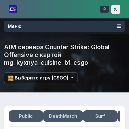
Меню
AIM сервера Counter Strike: Global
Offensive с картой
mg_kyxnya_cuisine_b1_csgo
Выберите игру [CSGO]
Public
DeathMatch
Surf
Zo