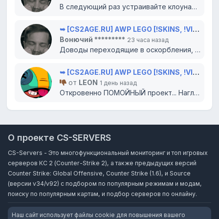
В следующий раз устраивайте клоунаду в цирке, там вам и место. Всего доброго...
➥ [CS2AGE.RU] AWP LEGO [!SKINS, !VIP, !LVL]
Вонючий *********
23 часа назад
Доводы переходящие в оскорбления, попытки очернить проект словами вырванными из контекста?...
➥ [CS2AGE.RU] AWP LEGO [!SKINS, !VIP, !LVL]
от
LEON
1 день назад
Откровенно ПОМОЙНЫЙ проект... Наглухо отбитый создатель не слушает доводы, а банит (как МЕ...
О проекте CS-SERVERS
CS-Servers - Это многофункциональный мониторинг и топ игровых
серверов КС 2 (Counter-Strike 2), а также предыдущих версий
Counter Strike: Global Offensive, Counter Strike (1.6), и Source
(версии v34/v92) с подбором по популярным режимам и модам,
поиску по популярным картам, и подбор серверов по онлайну.
Наш сайт использует файлы cookie для повышения вашего