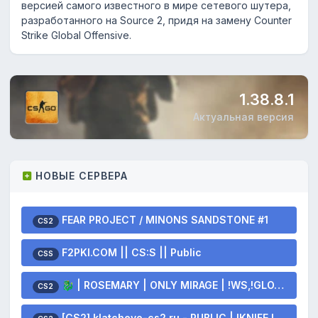
версией самого известного в мире сетевого шутера,
разработанного на Source 2, придя на замену Counter
Strike Global Offensive.
1.38.8.1
Актуальная версия
НОВЫЕ СЕРВЕРА
FEAR PROJECT / MINONS SANDSTONE #1
CS2
F2PKI.COM || CS:S || Public
CSS
🐉 | ROSEMARY | ONLY MIRAGE | !WS,!GLOVES,!KNIFE 🐲
CS2
[CS2] klatchevo-cs2.ru - PUBLIC | !KNIFE !SKINS