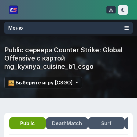
Меню
Public сервера Counter Strike: Global
Offensive с картой
mg_kyxnya_cuisine_b1_csgo
Выберите игру [CSGO]
Public
DeathMatch
Surf
Zo