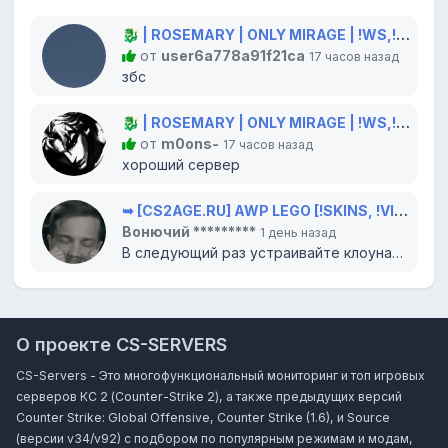
🐉 | ROSEMARY | ONLY MIRAGE | !WS,!GLOVES,!KNIFE 🐲
от
user6a778a91f21ca
17 часов назад
збс
🐉 | ROSEMARY | ONLY MIRAGE | !WS,!GLOVES,!KNIFE 🐲
от
m0ons-
17 часов назад
хороший сервер
➥ [CS2AGE.RU] AWP LEGO [!SKINS, !VIP, !LVL]
Вонючий *********
1 день назад
В следующий раз устраивайте клоунаду в цирке, там вам и место. Всего доброго...
О проекте CS-SERVERS
CS-Servers - Это многофункциональный мониторинг и топ игровых
серверов КС 2 (Counter-Strike 2), а также предыдущих версий
Counter Strike: Global Offensive, Counter Strike (1.6), и Source
(версии v34/v92) с подбором по популярным режимам и модам,