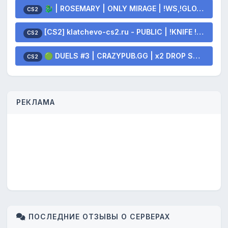
🐉 | ROSEMARY | ONLY MIRAGE | !WS,!GLOVES,!KNIFE 🐲
CS2
[CS2] klatchevo-cs2.ru - PUBLIC | !KNIFE !SKINS
CS2
🟢 DUELS #3 | CRAZYPUB.GG | x2 DROP SKINS
CS2
РЕКЛАМА
ПОСЛЕДНИЕ ОТЗЫВЫ О СЕРВЕРАХ