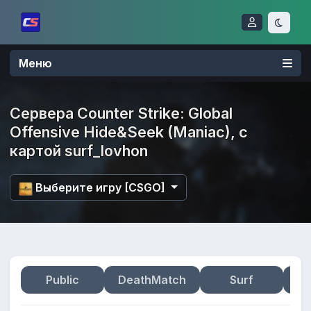
Меню
Сервера Counter Strike: Global
Offensive Hide&Seek (Maniac), с
картой surf_lovhon
Выберите игру [CSGO]
Public
DeathMatch
Surf
Zo