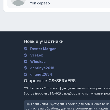
топ сервер
Новые участники
Dexter Morgan
VasLex
Whiskas
dobrinya2018
dijtigut2834
О проекте CS-SERVERS
CS-Servers - Это многофункциональный мониторинг и топ и
Source (версии v34/v92) с подбором по популярным реж
Наш сайт использует файлы cookie для повышения ваше
согласие на обработку данных в соответствии с нашей