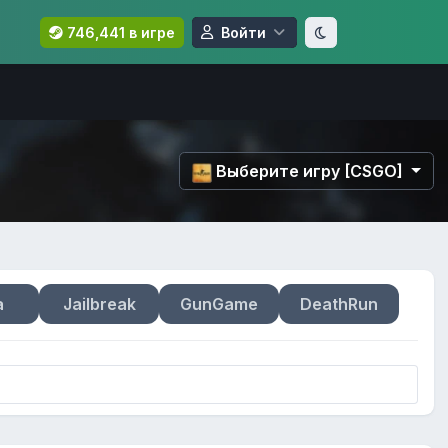
746,441 в игре
Войти
Выберите игру [CSGO]
a
Jailbreak
GunGame
DeathRun