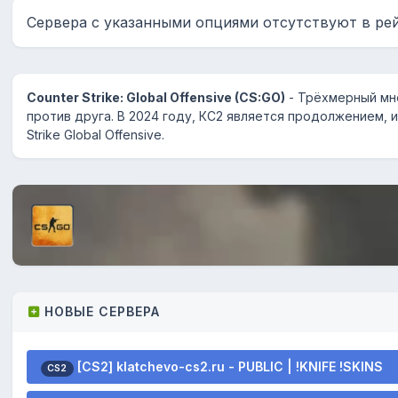
Сервера с указанными опциями отсутствуют в ре
Counter Strike: Global Offensive (CS:GO)
- Трёхмерный мно
против друга. В 2024 году, КС2 является продолжением, и
Strike Global Offensive.
НОВЫЕ СЕРВЕРА
[CS2] klatchevo-cs2.ru - PUBLIC | !KNIFE !SKINS
CS2