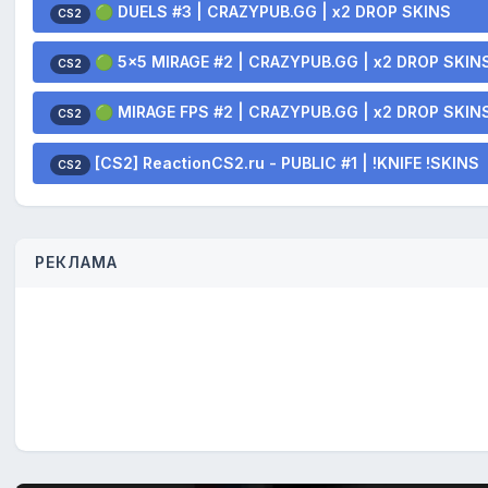
🟢 DUELS #3 | CRAZYPUB.GG | x2 DROP SKINS
CS2
🟢 5x5 MIRAGE #2 | CRAZYPUB.GG | x2 DROP SKIN
CS2
🟢 MIRAGE FPS #2 | CRAZYPUB.GG | x2 DROP SKIN
CS2
[CS2] ReactionCS2.ru - PUBLIC #1 | !KNIFE !SKINS
CS2
РЕКЛАМА