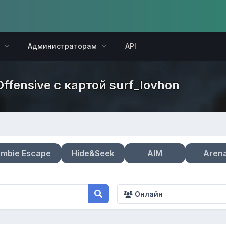
Администраторам
API
Offensive с картой surf_lovhon
mbie Escape
Hide&Seek
AIM
Aren
Онлайн