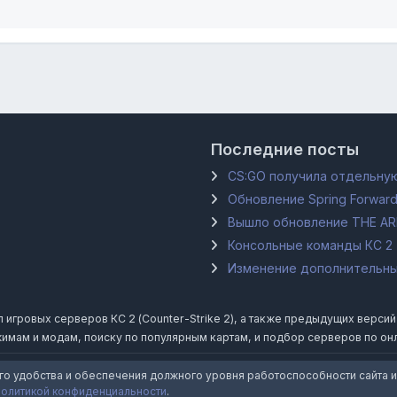
Последние посты
CS:GO получила отдельную
Обновление Spring Forward
Вышло обновление THE A
Консольные команды КС 2
Изменение дополнительных
гровых серверов КС 2 (Counter-Strike 2), а также предыдущих версий Coun
имам и модам, поиску по популярным картам, и подбор серверов по он
го удобства и обеспечения должного уровня работоспособности сайта и
политикой конфиденциальности
.