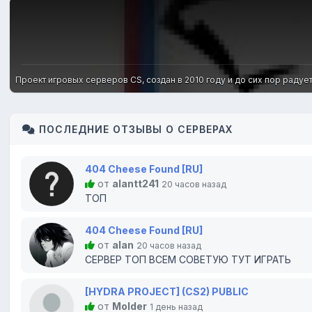
Проект игровых серверов CS, создан в 2010 году и до сих пор радуе
ПОСЛЕДНИЕ ОТЗЫВЫ О СЕРВЕРАХ
404 Cheese Found [RU]
от
alantt241
20 часов назад
ТОП
404 Cheese Found [RU]
от
alan
20 часов назад
СЕРВЕР ТОП ВСЕМ СОВЕТУЮ ТУТ ИГРАТЬ
[HYDRA PROJECT] (CS2) PUBLIC
от
Molder
1 день назад