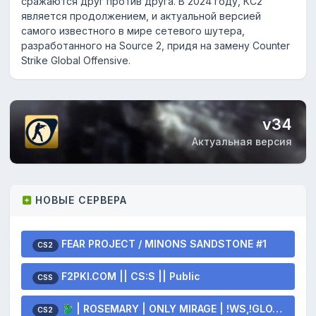
сражаются друг против друга. В 2024 году, КС2
является продолжением, и актуальной версией
самого известного в мире сетевого шутера,
разработанного на Source 2, придя на замену Counter
Strike Global Offensive.
v34
Актуальная версия
НОВЫЕ СЕРВЕРА
FEAR PROJECT / MINONS SANDSTONE #1
CS2
F2PKI.COM || CS:S || Public
CSS
🐉 | ROSEMARY | ONLY MIRAGE | !WS,!GLOVES,!KNIFE 🐲
CS2