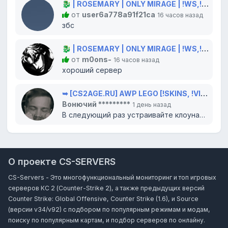
🐉 | ROSEMARY | ONLY MIRAGE | !WS,!GLOVES,!KNIFE 🐲
от
user6a778a91f21ca
16 часов назад
збс
🐉 | ROSEMARY | ONLY MIRAGE | !WS,!GLOVES,!KNIFE 🐲
от
m0ons-
16 часов назад
хороший сервер
➥ [CS2AGE.RU] AWP LEGO [!SKINS, !VIP, !LVL]
Вонючий *********
1 день назад
В следующий раз устраивайте клоунаду в цирке, там вам и место. Всего доброго...
О проекте CS-SERVERS
CS-Servers - Это многофункциональный мониторинг и топ игровых
серверов КС 2 (Counter-Strike 2), а также предыдущих версий
Counter Strike: Global Offensive, Counter Strike (1.6), и Source
(версии v34/v92) с подбором по популярным режимам и модам,
поиску по популярным картам, и подбор серверов по онлайну.