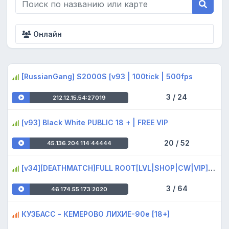
Онлайн
[RussianGang] $2000$ [v93 | 100tick | 500fps
3 / 24
212.12.15.54:27019
[v93] Black White PUBLIC 18 + | FREE VIP
20 / 52
45.136.204.114:44444
[v34][DEATHMATCH]FULL ROOT[LVL|SНОР|CW|VIP][18+]
3 / 64
46.174.55.173:2020
КУЗБАСС - КЕМЕРОВО ЛИХИЕ-90е [18+]