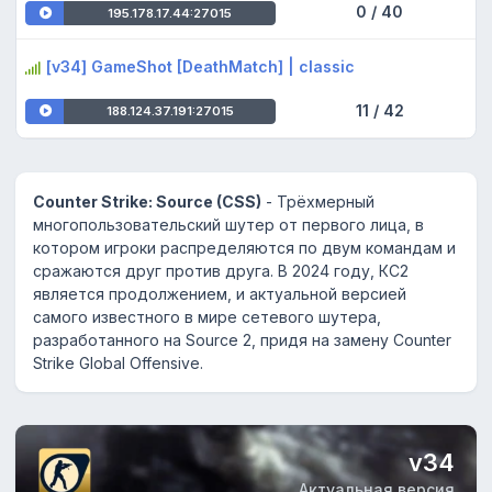
0 / 40
195.178.17.44:27015
[v34] GameShot [DeathMatch] | classic
11 / 42
188.124.37.191:27015
Counter Strike: Source (CSS)
- Трёхмерный
многопользовательский шутер от первого лица, в
котором игроки распределяются по двум командам и
сражаются друг против друга. В 2024 году, КС2
является продолжением, и актуальной версией
самого известного в мире сетевого шутера,
разработанного на Source 2, придя на замену Counter
Strike Global Offensive.
v34
Актуальная версия