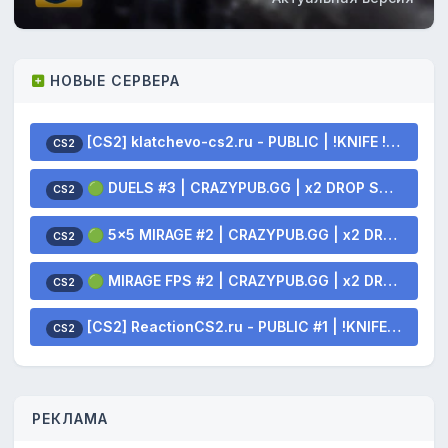
НОВЫЕ СЕРВЕРА
[CS2] klatchevo-cs2.ru - PUBLIC | !KNIFE !SKINS
CS2
🟢 DUELS #3 | CRAZYPUB.GG | x2 DROP SKINS
CS2
🟢 5x5 MIRAGE #2 | CRAZYPUB.GG | x2 DROP SKINS
CS2
🟢 MIRAGE FPS #2 | CRAZYPUB.GG | x2 DROP SKINS
CS2
[CS2] ReactionCS2.ru - PUBLIC #1 | !KNIFE !SKINS
CS2
РЕКЛАМА