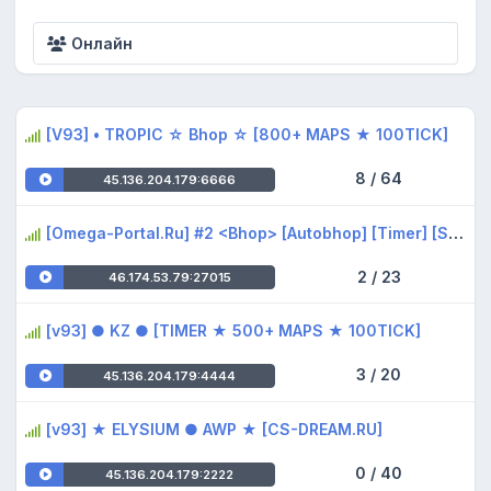
Онлайн
[V93] • TROPIC ☆ Bhop ☆ [800+ MAPS ★ 100TICK]
8 / 64
45.136.204.179:6666
[Omega-Portal.Ru] #2 <Bhop> [Autobhop] [Timer] [Styles] [Ranks]
2 / 23
46.174.53.79:27015
[v93] ● KZ ● [TIMER ★ 500+ MAPS ★ 100TICK]
3 / 20
45.136.204.179:4444
[v93] ★ ELYSIUM ● AWP ★ [CS-DREAM.RU]
0 / 40
45.136.204.179:2222