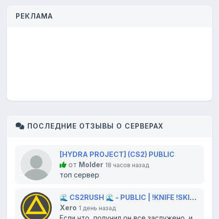
РЕКЛАМА
ПОСЛЕДНИЕ ОТЗЫВЫ О СЕРВЕРАХ
[HYDRA PROJECT] (CS2) PUBLIC
от
Molder
18 часов назад
топ сервер
🌊 CS2RUSH 🌊 - PUBLIC | !KNIFE !SKINS !CW
Xero
1 день назад
Если что, получил он все заслужено, изначально вообще сайт снес)...