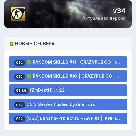
v34
Актуальная версия
НОВЫЕ СЕРВЕРА
🟢 RANDOM SKILLS #11 | CRAZYPUB.GG | x2 DROP SKINS
CS2
🟢 RANDOM SKILLS #10 | CRAZYPUB.GG | x2 DROP SKINS
CS2
{ZmDeatH} .*. 22+
CS 1.6
CS 2 Server hosted by Anorix.ru
CS2
[CS2] Banana-Project.ru - AWP #1 | !KNIFE !SKINS
CS2