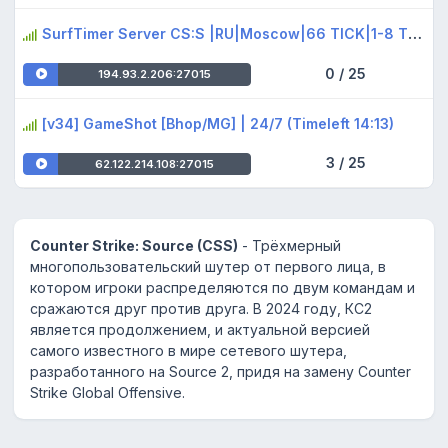
SurfTimer Server CS:S |RU|Moscow|66 TICK|1-8 TIER|
0 / 25
194.93.2.206:27015
[v34] GameShot [Bhop/MG] | 24/7 (Timeleft 14:13)
3 / 25
62.122.214.108:27015
Counter Strike: Source (CSS)
- Трёхмерный
многопользовательский шутер от первого лица, в
котором игроки распределяются по двум командам и
сражаются друг против друга. В 2024 году, КС2
является продолжением, и актуальной версией
самого известного в мире сетевого шутера,
разработанного на Source 2, придя на замену Counter
Strike Global Offensive.