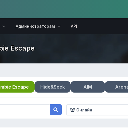
Администраторам
API
bie Escape
mbie Escape
Hide&Seek
AIM
Aren
Онлайн