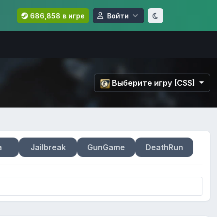
686,858 в игре
Войти
Выберите игру [CSS]
a
Jailbreak
GunGame
DeathRun