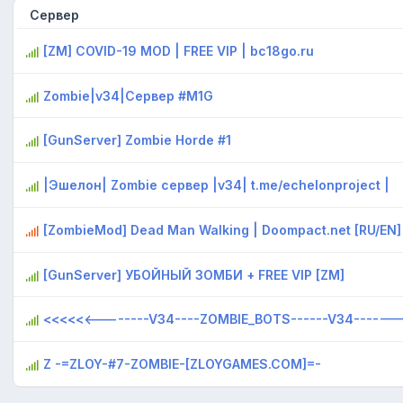
Сервер
[ZM] COVID-19 MOD | FREE VIP | bc18go.ru
Zombie|v34|Сервер #M1G
[GunServer] Zombie Horde #1
|Эшелон| Zombie сервер |v34| t.me/echelonproject |
[ZombieMod] Dead Man Walking | Doompact.net [RU/EN]
[GunServer] УБOЙHЫЙ 3OMБИ + FREE VIP [ZM]
<<<<<<--------V34----ZOMBIE_BOTS------V34------
Z -=ZLOY-#7-ZOMBIE-[ZLOYGAMES.COM]=-