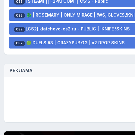
[STEAM] || F2PKI.COM || CS:S - Public
CSS
🐉 | ROSEMARY | ONLY MIRAGE | !WS,!GLOVES,!KNI
CS2
[CS2] klatchevo-cs2.ru - PUBLIC | !KNIFE !SKINS
CS2
🟢 DUELS #3 | CRAZYPUB.GG | x2 DROP SKINS
CS2
РЕКЛАМА