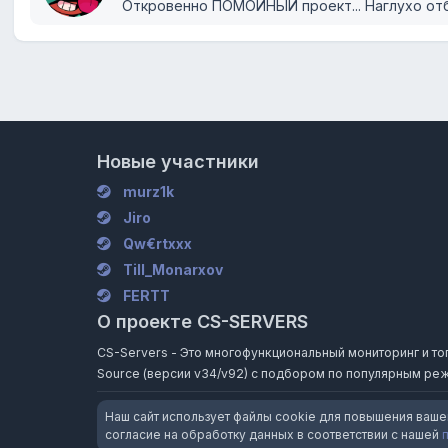
Откровенно ПОМОЙНЫЙ проект... Наглухо отби
Новые участники
murz1k
Jiro
Qw€rtxxx
Till_Monarxov
FERTT
О проекте CS-SERVERS
CS-Servers - Это многофункциональный мониторинг и топ и
Source (версии v34/v92) с подбором по популярным реж
Наш сайт использует файлы cookie для повышения ваше
согласие на обработку данных в соответствии с нашей