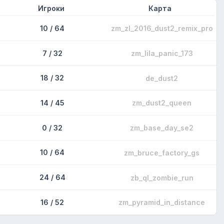
Игроки
Карта
10 / 64
zm_zl_2016_dust2_remix_pro
7 / 32
zm_lila_panic_173
18 / 32
de_dust2
14 / 45
zm_dust2_queen
0 / 32
zm_base_day_se2
10 / 64
zm_bruce_factory_gs
24 / 64
zb_ql_zombie_run
16 / 52
zm_pyramid_in_distance