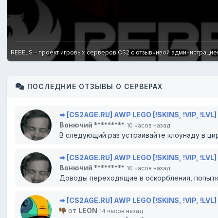
REBELS - проект игровых серверов CS2 с отзывчивой администрацией и 
ПОСЛЕДНИЕ ОТЗЫВЫ О СЕРВЕРАХ
➥ [CS2AGE.RU] AWP LEGO [!SKINS, !VIP, !LVL]
Вонючий *********
10 часов назад
В следующий раз устраивайте клоунаду в цирк
➥ [CS2AGE.RU] AWP LEGO [!SKINS, !VIP, !LVL]
Вонючий *********
10 часов назад
Доводы переходящие в оскорбления, попытки
➥ [CS2AGE.RU] AWP LEGO [!SKINS, !VIP, !LVL]
от
LEON
14 часов назад