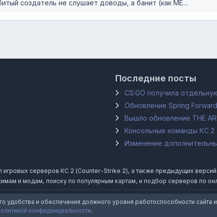
тый создатель не слушает доводы, а банит (как МЕ...
Последние посты
CS:GO получила отдельную
Обновление Spring Forward
Вышло обновление THE A
Консольные команды КС 2
Изменение дополнительных
гровых серверов КС 2 (Counter-Strike 2), а также предыдущих версий Coun
имам и модам, поиску по популярным картам, и подбор серверов по он
го удобства и обеспечения должного уровня работоспособности сайта и
политикой конфиденциальности
.