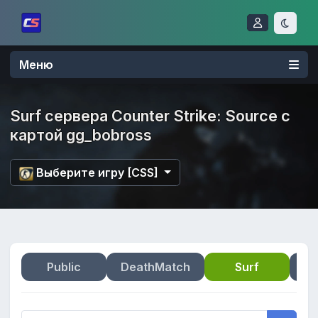
Меню
Surf сервера Counter Strike: Source с
картой gg_bobross
Выберите игру [CSS]
Public
DeathMatch
Surf
Zo