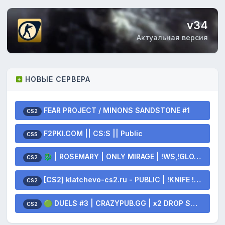
v34
Актуальная версия
НОВЫЕ СЕРВЕРА
FEAR PROJECT / MINONS SANDSTONE #1
CS2
F2PKI.COM || CS:S || Public
CSS
🐉 | ROSEMARY | ONLY MIRAGE | !WS,!GLOVES,!KNIFE 🐲
CS2
[CS2] klatchevo-cs2.ru - PUBLIC | !KNIFE !SKINS
CS2
🟢 DUELS #3 | CRAZYPUB.GG | x2 DROP SKINS
CS2