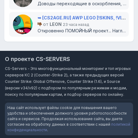
Доводы переходящие в оскорбления, попытки очернить проект словами вырванными из контекста?...
➥ [CS2AGE.RU] AWP LEGO [!SKINS, !VIP, !LVL]
от
LEON
23 часа назад
Откровенно ПОМОЙНЫЙ проект... Наглухо отбитый создатель не слушает доводы, а банит (как МЕ...
О проекте CS-SERVERS
CS-Servers - Это многофункциональный мониторинг и топ игровых
серверов КС 2 (Counter-Strike 2), а также предыдущих версий
Counter Strike: Global Offensive, Counter Strike (1.6), и Source
(версии v34/v92) с подбором по популярным режимам и модам,
поиску по популярным картам, и подбор серверов по онлайну.
Наш сайт использует файлы cookie для повышения вашего
удобства и обеспечения должного уровня работоспособности
сайта и сервисов. Продолжая использование сайта, вы даете
согласие на обработку данных в соответствии с нашей
политикой
конфиденциальности
.