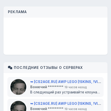
РЕКЛАМА
ПОСЛЕДНИЕ ОТЗЫВЫ О СЕРВЕРАХ
➥ [CS2AGE.RU] AWP LEGO [!SKINS, !VIP, !LVL]
Вонючий *********
19 часов назад
В следующий раз устраивайте клоунаду в цирке, там вам и место. Всего доброго...
➥ [CS2AGE.RU] AWP LEGO [!SKINS, !VIP, !LVL]
Вонючий *********
19 часов назад