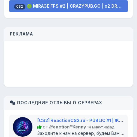
🟢 MIRAGE FPS #2 | CRAZYPUB.GG | x2 DROP SKINS
CS2
РЕКЛАМА
ПОСЛЕДНИЕ ОТЗЫВЫ О СЕРВЕРАХ
[CS2] ReactionCS2.ru - PUBLIC #1 | !KNIFE !SKINS
от
ℛeaсtion™Kenny
14 минут назад
Заходите к нам на сервер, будем Вам рады!