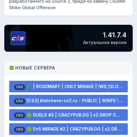
разработанного на Source 2, придя на замену Counter
Strike Global Offensive.
1.41.7.4
Актуальная версия
НОВЫЕ СЕРВЕРА
🐉 | ROSEMARY | ONLY MIRAGE | !WS,!GLOVES,!KNIFE 🐲
CS2
[CS2] klatchevo-cs2.ru - PUBLIC | !KNIFE !SKINS
CS2
🟢 DUELS #3 | CRAZYPUB.GG | x2 DROP SKINS
CS2
🟢 5x5 MIRAGE #2 | CRAZYPUB.GG | x2 DROP SKINS
CS2