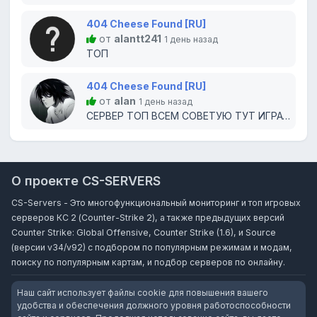
404 Cheese Found [RU]
от
alantt241
1 день назад
ТОП
404 Cheese Found [RU]
от
alan
1 день назад
СЕРВЕР ТОП ВСЕМ СОВЕТУЮ ТУТ ИГРАТЬ
О проекте CS-SERVERS
CS-Servers - Это многофункциональный мониторинг и топ игровых
серверов КС 2 (Counter-Strike 2), а также предыдущих версий
Counter Strike: Global Offensive, Counter Strike (1.6), и Source
(версии v34/v92) с подбором по популярным режимам и модам,
поиску по популярным картам, и подбор серверов по онлайну.
Наш сайт использует файлы cookie для повышения вашего
удобства и обеспечения должного уровня работоспособности