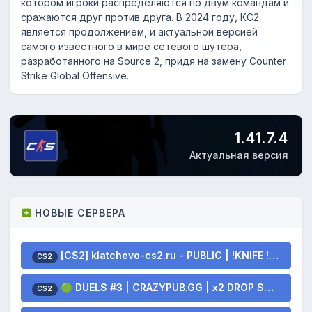
котором игроки распределяются по двум командам и
сражаются друг против друга. В 2024 году, КС2
является продолжением, и актуальной версией
самого известного в мире сетевого шутера,
разработанного на Source 2, придя на замену Counter
Strike Global Offensive.
1.41.7.4
Актуальная версия
НОВЫЕ СЕРВЕРА
[CS2] klatchevo-cs2.ru - PUBLIC | !KNIFE !SKINS
CS2
🟢 DUELS #3 | CRAZYPUB.GG | x2 DROP SKINS
CS2