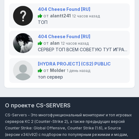
404 Cheese Found [RU]
от
alantt241
12 часов назад
ТОП
404 Cheese Found [RU]
от
alan
12 часов назад
СЕРВЕР ТОП ВСЕМ СОВЕТУЮ ТУТ ИГРАТЬ
[HYDRA PROJECT] (CS2) PUBLIC
от
Molder
1 день назад
топ сервер
О проекте CS-SERVERS
CS-Servers - Это многофункциональный мониторинг и топ игровых
серверов КС 2 (Counter-Strike 2), а также предыдущих версий
Counter Strike: Global Offensive, Counter Strike (1.6), и Source
(версии v34/v92) с подбором по популярным режимам и модам,