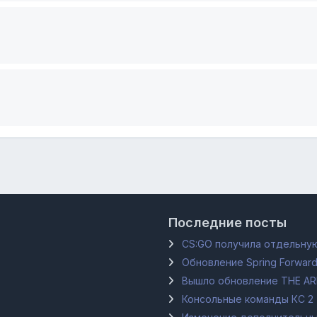
Последние посты
CS:GO получила отдельную
Обновление Spring Forward
Вышло обновление THE A
Консольные команды КС 2