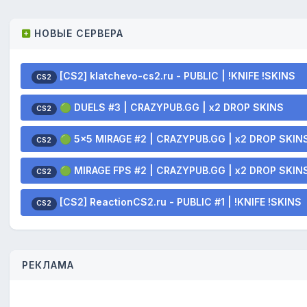
НОВЫЕ СЕРВЕРА
[CS2] klatchevo-cs2.ru - PUBLIC | !KNIFE !SKINS
CS2
🟢 DUELS #3 | CRAZYPUB.GG | x2 DROP SKINS
CS2
🟢 5x5 MIRAGE #2 | CRAZYPUB.GG | x2 DROP SKIN
CS2
🟢 MIRAGE FPS #2 | CRAZYPUB.GG | x2 DROP SKIN
CS2
[CS2] ReactionCS2.ru - PUBLIC #1 | !KNIFE !SKINS
CS2
РЕКЛАМА