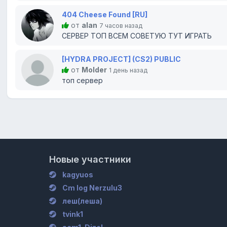
404 Cheese Found [RU]
от
alan
7 часов назад
СЕРВЕР ТОП ВСЕМ СОВЕТУЮ ТУТ ИГРАТЬ
[HYDRA PROJECT] (CS2) PUBLIC
от
Molder
1 день назад
топ сервер
Новые участники
kagyuos
Cm log Nerzulu3
леш(леша)
tvink1