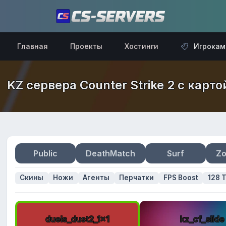
Главная
Проекты
Хостинги
Игрокам
KZ сервера Counter Strike 2 с карто
Public
DeathMatch
Surf
Zo
Скины
Ножи
Агенты
Перчатки
FPS Boost
128 T
duels_dust2_1x1
kz_cf_slide