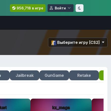
956,718 в игре
Войти
Выберите игру [CS2]
a
Jailbreak
GunGame
Retake
lust
kz_maga