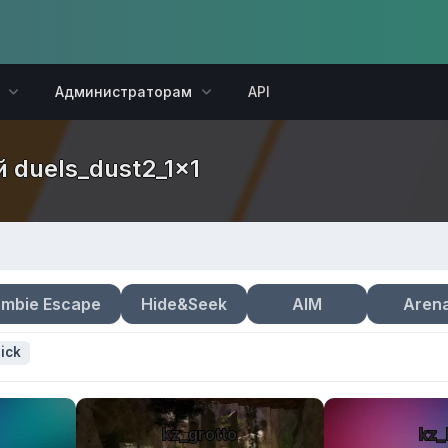
Администраторам
API
й duels_dust2_1x1
mbie Escape
Hide&Seek
AIM
Aren
ick
kz_grotto
kz_