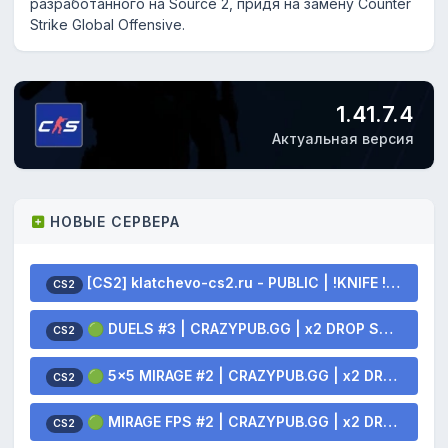
разработанного на Source 2, придя на замену Counter
Strike Global Offensive.
1.41.7.4
Актуальная версия
НОВЫЕ СЕРВЕРА
[CS2] klatchevo-cs2.ru - PUBLIC | !KNIFE !SKINS
CS2
🟢 DUELS #3 | CRAZYPUB.GG | x2 DROP SKINS
CS2
🟢 5x5 MIRAGE #2 | CRAZYPUB.GG | x2 DROP SKINS
CS2
🟢 MIRAGE FPS #2 | CRAZYPUB.GG | x2 DROP SKINS
CS2