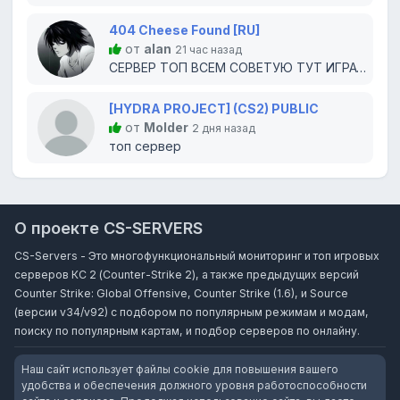
404 Cheese Found [RU]
от
alan
21 час назад
СЕРВЕР ТОП ВСЕМ СОВЕТУЮ ТУТ ИГРАТЬ
[HYDRA PROJECT] (CS2) PUBLIC
от
Molder
2 дня назад
топ сервер
О проекте CS-SERVERS
CS-Servers - Это многофункциональный мониторинг и топ игровых
серверов КС 2 (Counter-Strike 2), а также предыдущих версий
Counter Strike: Global Offensive, Counter Strike (1.6), и Source
(версии v34/v92) с подбором по популярным режимам и модам,
поиску по популярным картам, и подбор серверов по онлайну.
Наш сайт использует файлы cookie для повышения вашего
удобства и обеспечения должного уровня работоспособности