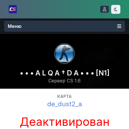
Меню
• • • A L Q A † D A • • • [N1]
Сервер CS 1.6
КАРТА
de_dust2_a
Деактивирован