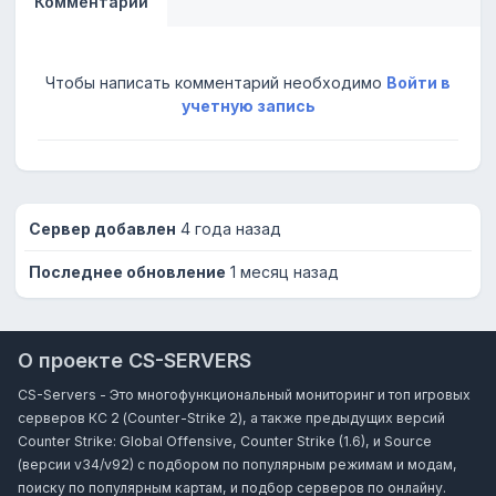
Комментарии
Чтобы написать комментарий необходимо
Войти в
учетную запись
Сервер добавлен
4 года назад
Последнее обновление
1 месяц назад
О проекте CS-SERVERS
CS-Servers - Это многофункциональный мониторинг и топ игровых
серверов КС 2 (Counter-Strike 2), а также предыдущих версий
Counter Strike: Global Offensive, Counter Strike (1.6), и Source
(версии v34/v92) с подбором по популярным режимам и модам,
поиску по популярным картам, и подбор серверов по онлайну.