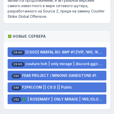
является продолжением, и актуальной версией
самого известного в мире сетевого шутера,
разработанного на Source 2, придя на замену Counter
Strike Global Offensive.
НОВЫЕ СЕРВЕРА
[CSGO] WARFAL.RU: AWP #1 [!VIP, !WS, !KNIFE, !GLOVES]
CS:GO
couture hvh | only mirage | discord.gg/couturehvh
CS:GO
FEAR PROJECT / MINONS SANDSTONE #1
CS2
F2PKI.COM || CS:S || Public
CSS
🐉 | ROSEMARY | ONLY MIRAGE | !WS,!GLOVES,!KNIFE 💫
CS2