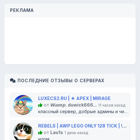
РЕКЛАМА
ПОСЛЕДНИЕ ОТЗЫВЫ О СЕРВЕРАХ
LUXECS2.RU | ★ APEX | MIRAGE
от
𝙒𝙖𝙢𝙥. duwick666...
11 часов назад
классный сервер, добрые админы и читеров нет!) ставлю лосяру серверу...
REBELS | AWP LEGO ONLY 128 TICK | !WS !GLOVES !KNIFE
от
Lau1s
1 день назад
норм