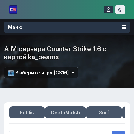
Меню
AIM сервера Counter Strike 1.6 с
картой ka_beams
Выберите игру [CS16]
Public
DeathMatch
Surf
Zo